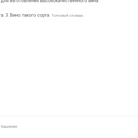
ся для изготовления высококачественного вина.
а. 3. Вино такого сорта.
Толковый словарь
глашение