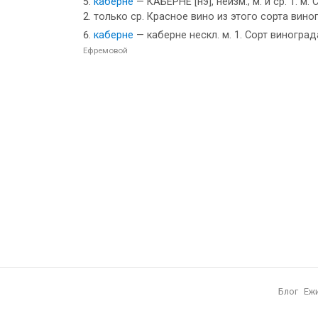
каберне
— КАБЕРНЕ [нэ], неизм.; м. и ср. 1.
2. только ср. Красное вино из этого сорта вино
каберне
— каберне нескл. м. 1. Сорт виноград
Ефремовой
Блог
Еж