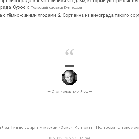
 м. Сорт винограда с тёмно-синими ягодами, который употребляет
града. Сухое к.
Толковый словарь Кузнецова
а с тёмно-синими ягодами. 2. Сорт вина из винограда такого сорт
и Лец
Гид по эфирным маслам «Осме»
Контакты
Пользовательское со
© 2005—2026 Gufo.me