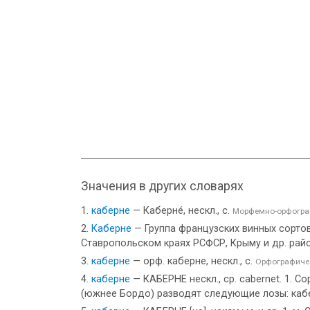
Значения в других словарях
каберне
— Каберне́, нескл., с.
Морфемно-орфогра
Каберне
— Группа французских винных сорто
Ставропольском краях РСФСР, Крыму и др. райо
каберне
— орф. каберне, нескл., с.
Орфографичес
каберне
— КАБЕРНЕ нескл., ср. cabernet. 1. 
(южнее Бордо) разводят следующие лозы: каберне