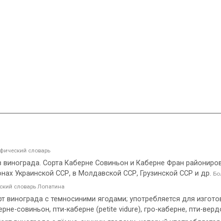
фический словарь
в винограда. Сорта Каберне Совиньон и Каберне Фран райониро
нах Украинской ССР, в Молдавской ССР, Грузинской ССР и др.
Бо
кий словарь Лопатина
Сорт винограда с темносиними ягодами; употребляется для изгото
-совиньон, пти-каберне (petite vidure), гро-каберне, пти-вердо