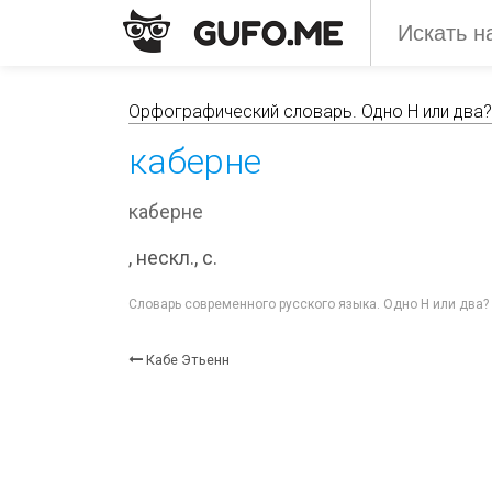
Орфографический словарь. Одно Н или два?
каберне
каберне
, нескл., с.
Словарь современного русского языка. Одно Н или два
Кабе Этьенн