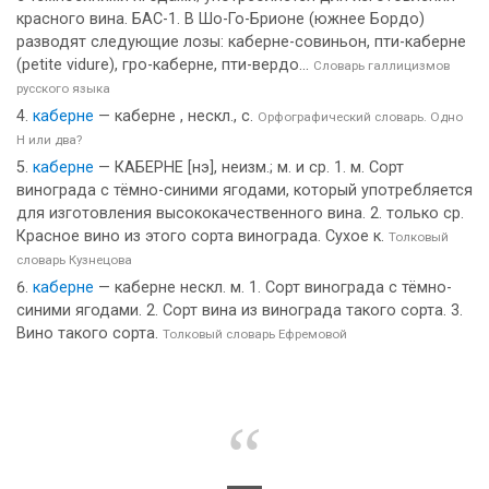
красного вина. БАС-1. В Шо-Го-Брионе (южнее Бордо)
разводят следующие лозы: каберне-совиньон, пти-каберне
(petite vidure), гро-каберне, пти-вердо...
Словарь галлицизмов
русского языка
каберне
— каберне , нескл., с.
Орфографический словарь. Одно
Н или два?
каберне
— КАБЕРНЕ [нэ], неизм.; м. и ср. 1. м. Сорт
винограда с тёмно-синими ягодами, который употребляется
для изготовления высококачественного вина. 2. только ср.
Красное вино из этого сорта винограда. Сухое к.
Толковый
словарь Кузнецова
каберне
— каберне нескл. м. 1. Сорт винограда с тёмно-
синими ягодами. 2. Сорт вина из винограда такого сорта. 3.
Вино такого сорта.
Толковый словарь Ефремовой