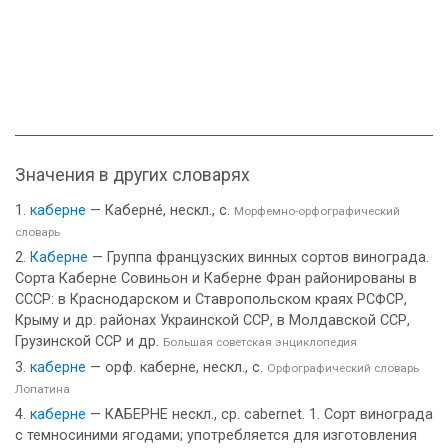
Значения в других словарях
каберне
— Каберне́, нескл., с.
Морфемно-орфографический
словарь
Каберне
— Группа французских винных сортов винограда.
Сорта Каберне Совиньон и Каберне Фран районированы в
СССР: в Краснодарском и Ставропольском краях РСФСР,
Крыму и др. районах Украинской ССР, в Молдавской ССР,
Грузинской ССР и др.
Большая советская энциклопедия
каберне
— орф. каберне, нескл., с.
Орфографический словарь
Лопатина
каберне
— КАБЕРНЕ нескл., ср. cabernet. 1. Сорт винограда
с темносиними ягодами; употребляется для изготовления