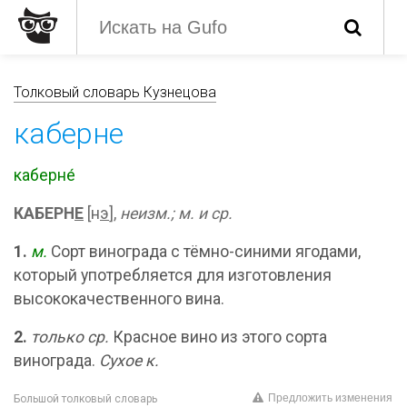
Толковый словарь Кузнецова
каберне
каберне́
КАБЕРН
Е
[н
э
],
неизм.;
м. и ср.
1.
м.
Сорт винограда с тёмно-синими ягодами,
который употребляется для изготовления
высококачественного вина.
2.
только ср.
Красное вино из этого сорта
винограда.
Сухое к.
Предложить изменения
Большой толковый словарь