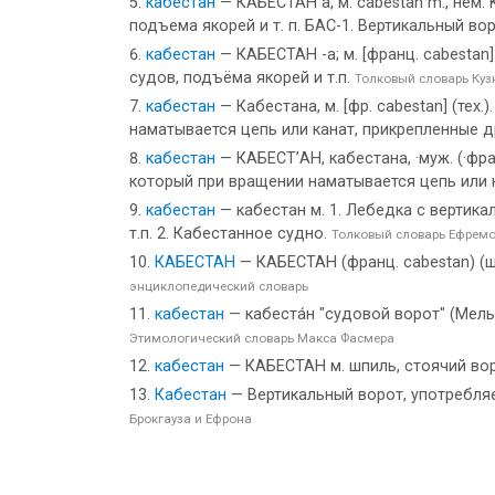
кабестан
— КАБЕСТАН а, м. cabestan m., нем.
подъема якорей и т. п. БАС-1. Вертикальный во
кабестан
— КАБЕСТАН -а; м. [франц. cabestan
судов, подъёма якорей и т.п.
Толковый словарь Куз
кабестан
— Кабестана, м. [фр. cabestan] (те
наматывается цепь или канат, прикрепленные 
кабестан
— КАБЕСТ’АН, кабестана, ·муж. (·фр
который при вращении наматывается цепь или 
кабестан
— кабестан м. 1. Лебедка с вертик
т.п. 2. Кабестанное судно.
Толковый словарь Ефрем
КАБЕСТАН
— КАБЕСТАН (франц. cabestan) (
энциклопедический словарь
кабестан
— кабеста́н "судовой ворот" (Мельни
Этимологический словарь Макса Фасмера
кабестан
— КАБЕСТАН м. шпиль, стоячий во
Кабестан
— Вертикальный ворот, употребляе
Брокгауза и Ефрона