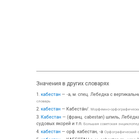
Значения в других словарях
кабестан
— -а, м. спец. Лебедка с вертикал
словарь
кабестан
— Кабеста́н/.
Морфемно-орфографически
Кабестан
— (франц. cabestan) шпиль, Лебёдк
судовых якорей и т.п.
Большая советская энциклопе
кабестан
— орф. кабестан, -а
Орфографический с