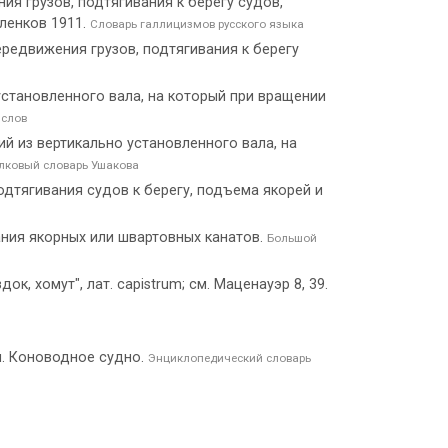
ия грузов, подтягивания к берегу судов,
вленков 1911.
Словарь галлицизмов русского языка
ередвижения грузов, подтягивания к берегу
 установленного вала, на который при вращении
 слов
щий из вертикально установленного вала, на
лковый словарь Ушакова
дтягивания судов к берегу, подъема якорей и
ания якорных или швартовных канатов.
Большой
ок, хомут", лат. capistrum; см. Маценауэр 8, 39.
м. Коноводное судно.
Энциклопедический словарь