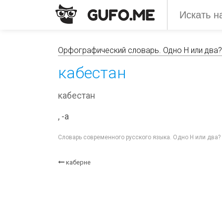
Орфографический словарь. Одно Н или два?
кабестан
кабестан
, -а
Словарь современного русского языка. Одно Н или два
каберне