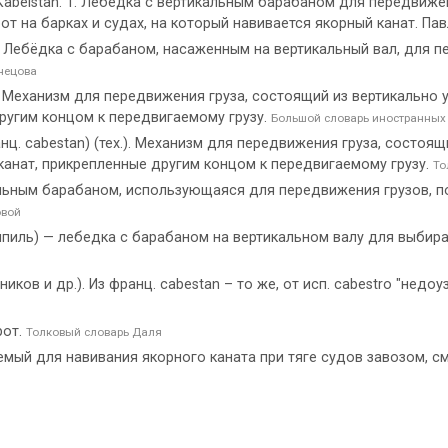
 Kabelstan. 1. Лебедка с вертикальным барабаном для передвижен
рот на барках и судах, на который навивается якорный канат. Па
] Лебёдка с барабаном, насаженным на вертикальный вал, для п
нецова
х.). Механизм для передвижения груза, состоящий из вертикально
другим концом к передвигаемому грузу.
Большой словарь иностранных
анц. cabestan) (тех.). Механизм для передвижения груза, состоя
канат, прикрепленные другим концом к передвигаемому грузу.
То
альным барабаном, использующаяся для передвижения грузов, по
овой
шпиль) — лебедка с барабаном на вертикальном валу для выбир
ков и др.). Из франц. саbеstаn – то же, от исп. cabestro "недоузд
рот.
Толковый словарь Даля
мый для навивания якорного каната при тяге судов завозом, с