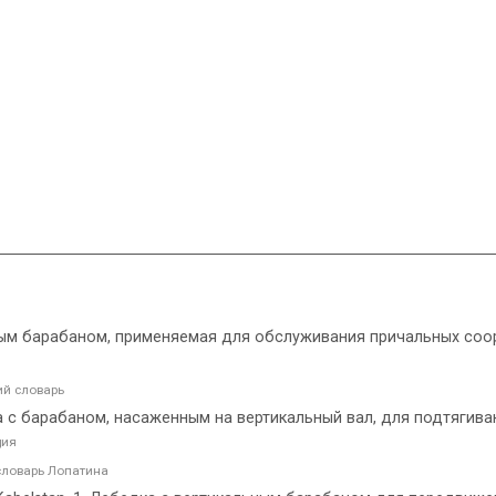
ьным барабаном, применяемая для обслуживания причальных соор
й словарь
а с барабаном, насаженным на вертикальный вал, для подтягива
дия
ловарь Лопатина