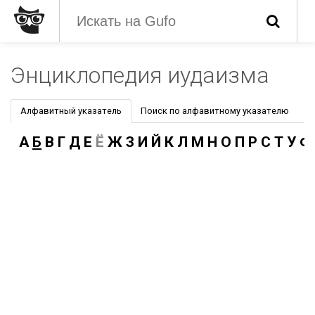
Энциклопедия иудаизма
Алфавитный указатель
Поиск по алфавитному указателю
А
Б
В
Г
Д
Е
Ё
Ж
З
И
Й
К
Л
М
Н
О
П
Р
С
Т
У
Ф