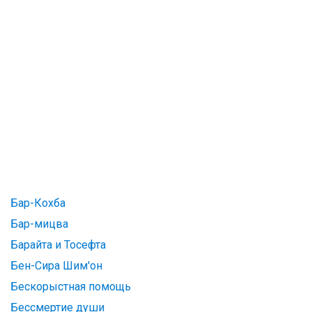
Бар-Кохба
Бар-мицва
Барайта и Тосефта
Бен-Сира Шим'он
Бескорыстная помощь
Бессмертие души