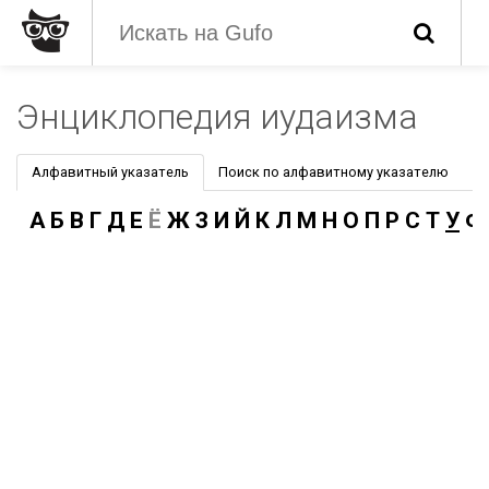
Энциклопедия иудаизма
Алфавитный указатель
Поиск по алфавитному указателю
А
Б
В
Г
Д
Е
Ё
Ж
З
И
Й
К
Л
М
Н
О
П
Р
С
Т
У
Ф