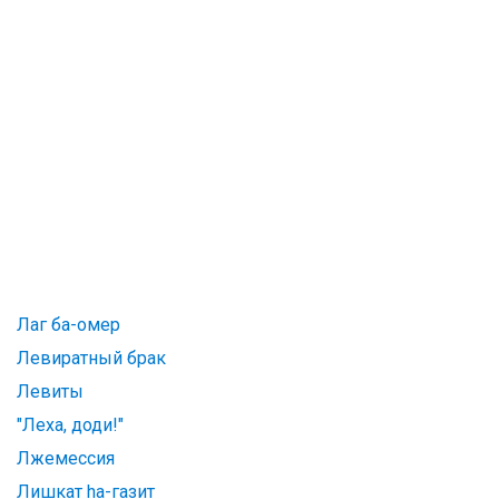
Лаг ба-омер
Левиратный брак
Левиты
"Леха, доди!"
Лжемессия
Лишкат hа-газит