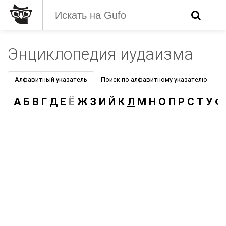
Энциклопедия иудаизма
Алфавитный указатель
Поиск по алфавитному указателю
А
Б
В
Г
Д
Е
Ё
Ж
З
И
Й
К
Л
М
Н
О
П
Р
С
Т
У
Ф