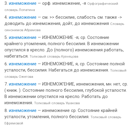
изнеможение
— орф. изнеможение, -я
Орфографический
словарь Лопатина
изнеможение
— см. >> бессилие, слабость см. также ->
доводить до изнеможения, дойт, до изнеможения
Словарь
синонимов Абрамова
изнеможение
— ИЗНЕМОЖЕНИЕ -я; ср. Состояние
крайнего утомления, полного бессилия. В изнеможении
опустился в кресло. До (полного) изнеможения работать,
набегаться.
Толковый словарь Кузнецова
изнеможение
— ИЗНЕМОЖЕНИЕ, я, ср. Состояние полной
усталости, бессилия. Набегаться до изнеможения.
Толковый
словарь Ожегова
изнеможение
— ИЗНЕМОЖ’ЕНИЕ, изнеможения, мн. нет, ср.
(·книж. ). Состояние полного бессилия, глубокой усталости.
В изнеможении опустился на кресло. Работать до
изнеможения.
Толковый словарь Ушакова
изнеможение
— изнеможение ср. Состояние крайней
усталости, утомления, полного бессилия.
Толковый словарь
Ефремовой