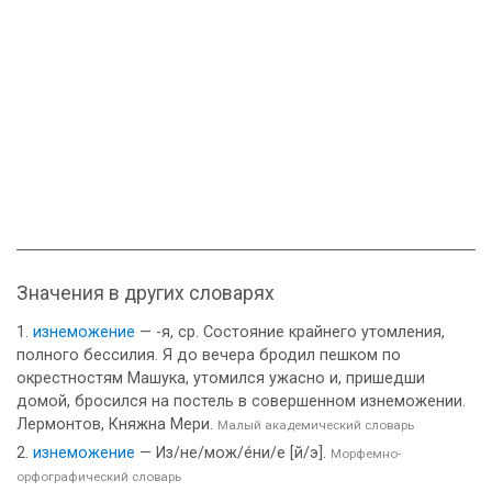
Значения в других словарях
изнеможение
— -я, ср. Состояние крайнего утомления,
полного бессилия. Я до вечера бродил пешком по
окрестностям Машука, утомился ужасно и, пришедши
домой, бросился на постель в совершенном изнеможении.
Лермонтов, Княжна Мери.
Малый академический словарь
изнеможение
— Из/не/мож/е́ни/е [й/э].
Морфемно-
орфографический словарь