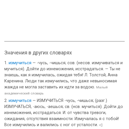
Значения в других словарях
измучиться
— -чусь, -чишься; сов. (несов. измучиваться и
мучиться). Дойти до изнеможения, исстрадаться. — Ты не
знаешь, как я измучилась, ожидая тебя! Л. Толстой, Анна
Каренина. Люди так измучились, что даже невыносимая
жажда не могла заставить их идти за водою.
Малый
академический словарь
измучиться
— ИЗМУЧИТЬСЯ -чусь, -чишься; (разг.)
ИЗМУЧАТЬСЯ, -аюсь, -аешься; св. (нсв. мучиться). Дойти до
изнеможения, исстрадаться. И. от чувства тревоги,
ожидания, отсутствия взаимности. Измучалась я с тобой!
Все измучились и валились с ног от усталости. ◁