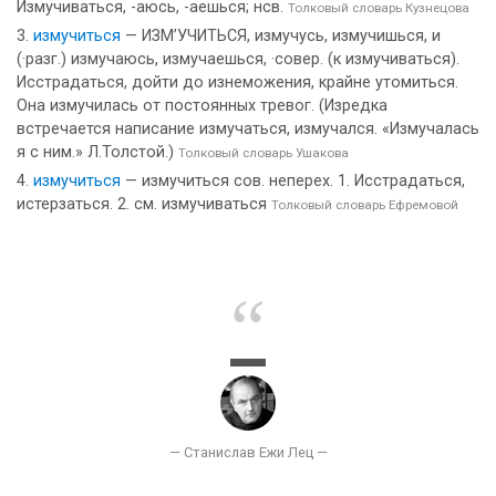
Измучиваться, -аюсь, -аешься; нсв.
Толковый словарь Кузнецова
измучиться
— ИЗМ’УЧИТЬСЯ, измучусь, измучишься, и
(·разг.) измучаюсь, измучаешься, ·совер. (к измучиваться).
Исстрадаться, дойти до изнеможения, крайне утомиться.
Она измучилась от постоянных тревог. (Изредка
встречается написание измучаться, измучался. «Измучалась
я с ним.» Л.Толстой.)
Толковый словарь Ушакова
измучиться
— измучиться сов. неперех. 1. Исстрадаться,
истерзаться. 2. см. измучиваться
Толковый словарь Ефремовой