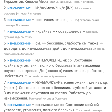
Лермонтов, Княжна Мери.
Малый академический словарь
изнеможение
— Из/не/мож/е́ни/е [й/э].
Морфемно-
орфографический словарь
изнеможение
— орф. изнеможение, -я
Орфографический
словарь Лопатина
изнеможение
— • крайнее ~ • совершенное ~
Словарь
русской идиоматики
изнеможение
— см. >> бессилие, слабость см. также ->
доводить до изнеможения, дойт, до изнеможения
Словарь
синонимов Абрамова
изнеможение
— ИЗНЕМОЖЕНИЕ -я; ср. Состояние
крайнего утомления, полного бессилия. В изнеможении
опустился в кресло. До (полного) изнеможения работать,
набегаться.
Толковый словарь Кузнецова
изнеможение
— ИЗНЕМОЖ’ЕНИЕ, изнеможения, мн. нет, ср.
(·книж. ). Состояние полного бессилия, глубокой усталости.
В изнеможении опустился на кресло. Работать до
изнеможения.
Толковый словарь Ушакова
изнеможение
— изнеможение ср. Состояние крайней
усталости, утомления, полного бессилия.
Толковый словарь