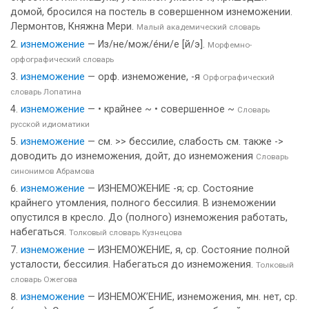
домой, бросился на постель в совершенном изнеможении.
Лермонтов, Княжна Мери.
Малый академический словарь
изнеможение
— Из/не/мож/е́ни/е [й/э].
Морфемно-
орфографический словарь
изнеможение
— орф. изнеможение, -я
Орфографический
словарь Лопатина
изнеможение
— • крайнее ~ • совершенное ~
Словарь
русской идиоматики
изнеможение
— см. >> бессилие, слабость см. также ->
доводить до изнеможения, дойт, до изнеможения
Словарь
синонимов Абрамова
изнеможение
— ИЗНЕМОЖЕНИЕ -я; ср. Состояние
крайнего утомления, полного бессилия. В изнеможении
опустился в кресло. До (полного) изнеможения работать,
набегаться.
Толковый словарь Кузнецова
изнеможение
— ИЗНЕМОЖЕНИЕ, я, ср. Состояние полной
усталости, бессилия. Набегаться до изнеможения.
Толковый
словарь Ожегова
изнеможение
— ИЗНЕМОЖ’ЕНИЕ, изнеможения, мн. нет, ср.