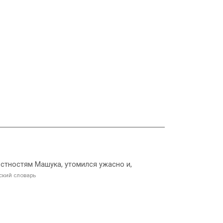
естностям Машука, утомился ужасно и,
кий словарь