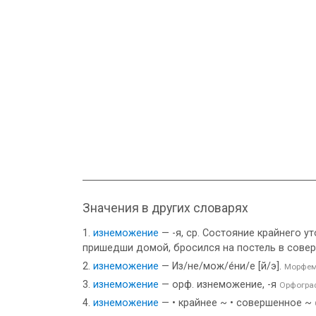
Значения в других словарях
изнеможение
— -я, ср. Состояние крайнего у
пришедши домой, бросился на постель в сове
изнеможение
— Из/не/мож/е́ни/е [й/э].
Морфем
изнеможение
— орф. изнеможение, -я
Орфогра
изнеможение
— • крайнее ~ • совершенное ~