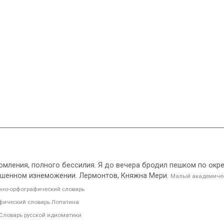
томления, полного бессилия. Я до вечера бродил пешком по окр
ршенном изнеможении. Лермонтов, Княжна Мери.
Малый академичес
но-орфографический словарь
фический словарь Лопатина
Словарь русской идиоматики