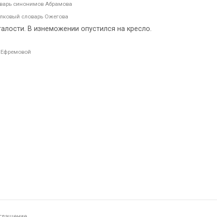
варь синонимов Абрамова
лковый словарь Ожегова
талости. В изнеможении опустился на кресло.
 Ефремовой
глашение