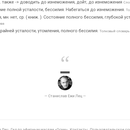
м. также -> доводить до изнеможения, дойт, до изнеможения
Сло
ие полной усталости, бессилия. Набегаться до изнеможения.
То
н. нет, ср. (·книж. ). Состояние полного бессилия, глубокой ус
ова
райней усталости, утомления, полного бессилия.
Толковый словарь
и Лец
Гид по эфирным маслам «Осме»
Контакты
Пользовательское со