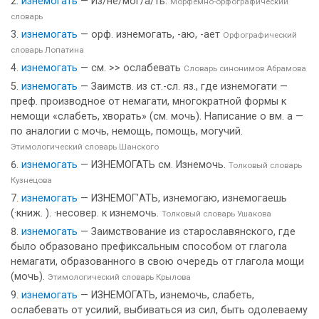
изнемогать
— Из/не/мог/а́/ть.
Морфемно-орфографический
словарь
изнемогать
— орф. изнемогать, -аю, -ает
Орфографический
словарь Лопатина
изнемогать
— см. >> ослабевать
Словарь синонимов Абрамова
изнемогать
— Заимств. из ст.-сл. яз., где изнемогати —
преф. производное от немагати, многократной формы к
немощи «слабеть, хворать» (см. мочь). Написание о вм. а —
по аналогии с мочь, немощь, помощь, могучий.
Этимологический словарь Шанского
изнемогать
— ИЗНЕМОГАТЬ см. Изнемочь.
Толковый словарь
Кузнецова
изнемогать
— ИЗНЕМОГ’АТЬ, изнемогаю, изнемогаешь
(·книж. ). ·несовер. к изнемочь.
Толковый словарь Ушакова
изнемогать
— Заимствование из старославянского, где
было образовано префиксальным способом от глагола
немагати, образованного в свою очередь от глагола мощи
(мочь).
Этимологический словарь Крылова
изнемогать
— ИЗНЕМОГАТЬ, изнемочь, слабеть,
ослабевать от усилий, выбиваться из сил, быть одолеваему