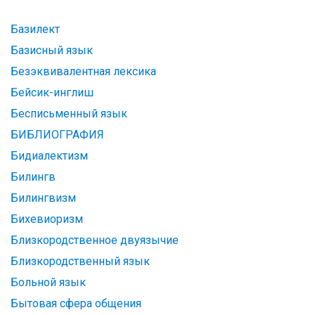
Базилект
Базисный язык
Безэквивалентная лексика
Бейсик-инглиш
Бесписьменный язык
БИБЛИОГРАФИЯ
Бидиалектизм
Билингв
Билингвизм
Бихевиоризм
Близкородственное двуязычие
Близкородственный язык
Больной язык
Бытовая сфера общения