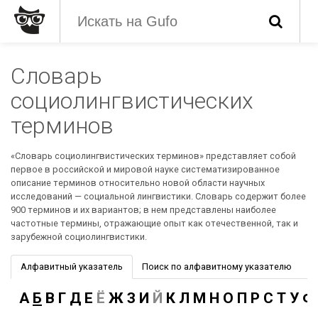
Словарь
социолингвистических
терминов
«Словарь социолингвистических терминов» представляет собой
первое в российской и мировой науке систематизированное
описание терминов относительно новой области научных
исследований — социальной лингвистики. Словарь содержит более
900 терминов и их вариантов; в нем представлены наиболее
частотные термины, отражающие опыт как отечественной, так и
зарубежной социолингвистики.
Алфавитный указатель
Поиск по алфавитному указателю
А
Б
В
Г
Д
Е
Ё
Ж
З
И
Й
К
Л
М
Н
О
П
Р
С
Т
У
Ф