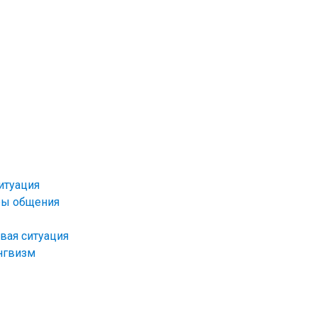
итуация
ры общения
вая ситуация
нгвизм