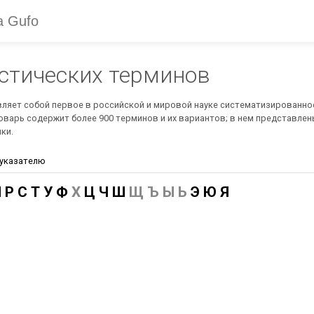
стических терминов
ляет собой первое в российской и мировой науке систематизированно
ловарь содержит более 900 терминов и их вариантов; в нем представл
ки.
 указателю
П
Р
С
Т
У
Ф
Х
Ц
Ч
Ш
Щ Ъ Ы Ь
Э
Ю
Я