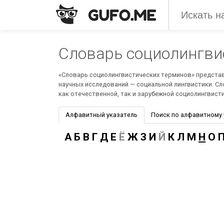
Словарь социолингви
«Словарь социолингвистических терминов» представ
научных исследований — социальной лингвистики. С
как отечественной, так и зарубежной социолингвисти
Алфавитный указатель
Поиск по алфавитному
А
Б
В
Г
Д
Е
Ё
Ж
З
И
Й
К
Л
М
Н
О