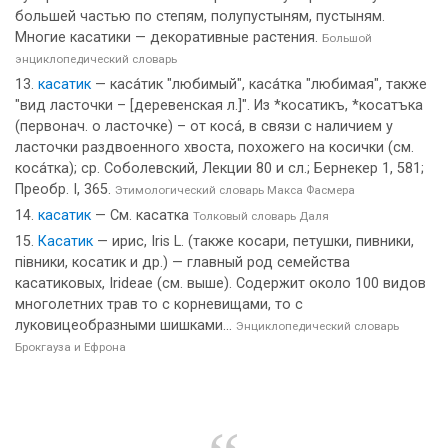
большей частью по степям, полупустыням, пустыням.
Многие касатики — декоративные растения.
Большой
энциклопедический словарь
касатик
— каса́тик "любимый", каса́тка "любимая", также
"вид ласточки – [деревенская л.]". Из *косатикъ, *косатъка
(первонач. о ласточке) – от коса́, в связи с наличием у
ласточки раздвоенного хвоста, похожего на косички (см.
коса́тка); ср. Соболевский, Лекции 80 и сл.; Бернекер 1, 581;
Преобр. I, 365.
Этимологический словарь Макса Фасмера
касатик
— См. касатка
Толковый словарь Даля
Касатик
— ирис, Iris L. (также косари, петушки, пивники,
пiвники, косатик и др.) — главный род семейства
касатиковых, Irideae (см. выше). Содержит около 100 видов
многолетних трав то с корневищами, то с
луковицеобразными шишками...
Энциклопедический словарь
Брокгауза и Ефрона