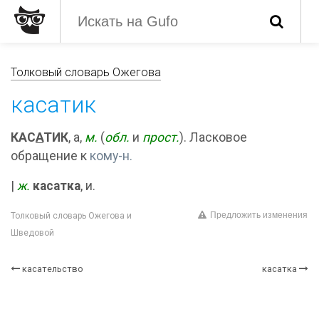
Толковый словарь Ожегова
касатик
КАС
А
ТИК
, а,
м.
(
обл.
и
прост.
). Ласковое
обращение к
кому-н.
|
ж.
касатка
, и.
Предложить изменения
Толковый словарь Ожегова и
Шведовой
касательство
касатка