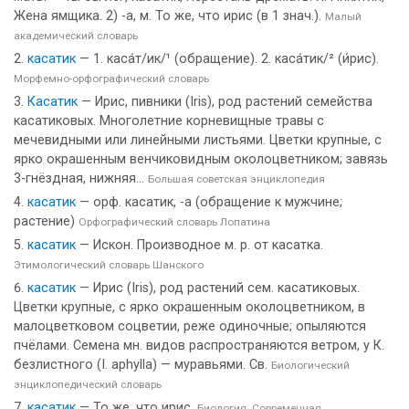
Жена ямщика. 2) -а, м. То же, что ирис (в 1 знач.).
Малый
академический словарь
касатик
— 1. каса́т/ик/¹ (обращение). 2. каса́тик/² (и́рис).
Морфемно-орфографический словарь
Касатик
— Ирис, пивники (Iris), род растений семейства
касатиковых. Многолетние корневищные травы с
мечевидными или линейными листьями. Цветки крупные, с
ярко окрашенным венчиковидным околоцветником; завязь
3-гнёздная, нижняя...
Большая советская энциклопедия
касатик
— орф. касатик, -а (обращение к мужчине;
растение)
Орфографический словарь Лопатина
касатик
— Искон. Производное м. р. от касатка.
Этимологический словарь Шанского
касатик
— Ирис (Iris), род растений сем. касатиковых.
Цветки крупные, с ярко окрашенным околоцветником, в
малоцветковом соцветии, реже одиночные; опыляются
пчёлами. Семена мн. видов распространяются ветром, у К.
безлистного (I. aphylla) — муравьями. Св.
Биологический
энциклопедический словарь
касатик
— То же, что ирис.
Биология. Современная