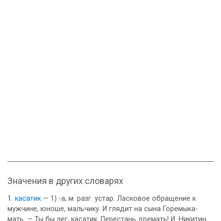
Значения в других словарях
касатик
— 1) -а, м. разг. устар. Ласковое обращение к
мужчине, юноше, мальчику. И глядит на сына Горемыка-
мать. — Ты бы лег, касатик, Перестань дремать! И. Никитин,