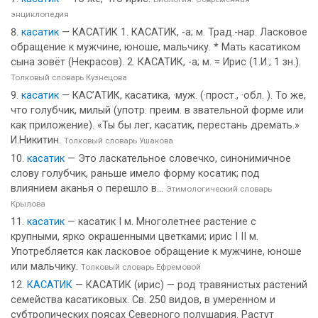
энциклопедия
касатик
— КАСАТИК 1. КАСАТИК, -а; м. Трад.-нар. Ласковое
обращение к мужчине, юноше, мальчику. * Мать касатиком
сына зовёт (Некрасов). 2. КАСАТИК, -а; м. = Ирис (1.И.; 1 зн.).
Толковый словарь Кузнецова
касатик
— КАС’АТИК, касатика, ·муж. (·прост., ·обл. ). То же,
что голубчик, милый (употр. преим. в звательной форме или
как приложение). «Ты бы лег, касатик, перестань дремать.»
И.Никитин.
Толковый словарь Ушакова
касатик
— Это ласкательное словечко, синонимичное
слову голубчик, раньше имело форму косатик; под
влиянием аканья о перешло в...
Этимологический словарь
Крылова
касатик
— касатик I м. Многолетнее растение с
крупными, ярко окрашенными цветками; ирис I II м.
Употребляется как ласковое обращение к мужчине, юноше
или мальчику.
Толковый словарь Ефремовой
КАСАТИК
— КАСАТИК (ирис) — род травянистых растений
семейства касатиковых. Св. 250 видов, в умеренном и
субтропических поясах Северного полушария. Растут