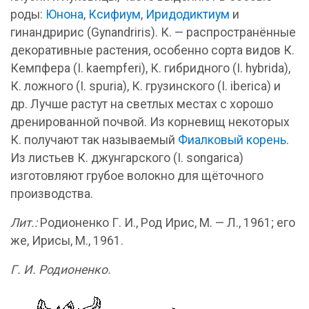
роды:
Юнона
,
Ксифиум
,
Иридодиктиум
и
гинандририс (Gynandriris). К. — распространённые
декоративные растения, особенно сорта видов К.
Кемпфера (I. kaempferi), К. гибридного (I. hybrida),
К. ложного (I. spuria), К. грузинского (I. iberica) и
др. Лучше растут на светлых местах с хорошо
дренированной почвой. Из корневищ некоторых
К. получают так называемый
Фиалковый корень
.
Из листьев К. джунгарского (I. songarica)
изготовляют грубое волокно для щёточного
производства.
Лит.:
Родионенко Г. И., Род Ирис, М. — Л., 1961; его
же, Ирисы, М., 1961.
Г. И. Родионенко.