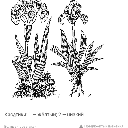
Кас
а
тики: 1 — жёлтый; 2 — низкий.
Предложить изменения
Большая советская