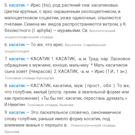
касатик
— Ирис (Iris), род растений сем. касатиковых.
Цветки крупные, с ярко окрашенным околоцветником, в
малоцветковом соцветии, реже одиночные; опыляются
пчёлами. Семена мн. видов распространяются ветром, у К.
безлистного (I. aphylla) — муравьями. Св.
Биологический
энциклопедический словарь
касатик
— То же, что ирис.
Биология. Современная
энциклопедия
касатик
— КАСАТИК 1. КАСАТИК, -а; м. Трад.-нар. Ласковое
обращение к мужчине, юноше, мальчику. * Мать касатиком
сына зовёт (Некрасов). 2. КАСАТИК, -а; м. = Ирис (1.И.; 1 зн.).
Толковый словарь Кузнецова
касатик
— КАС’АТИК, касатика, ·муж. (·прост., ·обл. ). То же,
что голубчик, милый (употр. преим. в звательной форме или
как приложение). «Ты бы лег, касатик, перестань дремать.»
И.Никитин.
Толковый словарь Ушакова
касатик
— Это ласкательное словечко, синонимичное
слову голубчик, раньше имело форму косатик; под
влиянием аканья о перешло в...
Этимологический словарь
Крылова