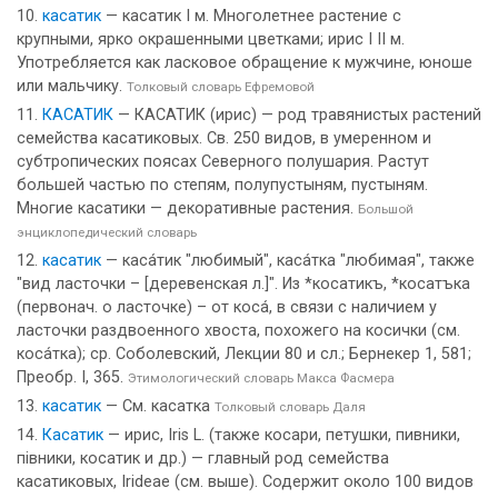
касатик
— касатик I м. Многолетнее растение с
крупными, ярко окрашенными цветками; ирис I II м.
Употребляется как ласковое обращение к мужчине, юноше
или мальчику.
Толковый словарь Ефремовой
КАСАТИК
— КАСАТИК (ирис) — род травянистых растений
семейства касатиковых. Св. 250 видов, в умеренном и
субтропических поясах Северного полушария. Растут
большей частью по степям, полупустыням, пустыням.
Многие касатики — декоративные растения.
Большой
энциклопедический словарь
касатик
— каса́тик "любимый", каса́тка "любимая", также
"вид ласточки – [деревенская л.]". Из *косатикъ, *косатъка
(первонач. о ласточке) – от коса́, в связи с наличием у
ласточки раздвоенного хвоста, похожего на косички (см.
коса́тка); ср. Соболевский, Лекции 80 и сл.; Бернекер 1, 581;
Преобр. I, 365.
Этимологический словарь Макса Фасмера
касатик
— См. касатка
Толковый словарь Даля
Касатик
— ирис, Iris L. (также косари, петушки, пивники,
пiвники, косатик и др.) — главный род семейства
касатиковых, Irideae (см. выше). Содержит около 100 видов