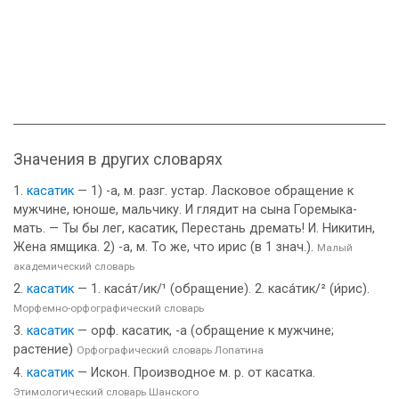
Значения в других словарях
касатик
— 1) -а, м. разг. устар. Ласковое обращение к
мужчине, юноше, мальчику. И глядит на сына Горемыка-
мать. — Ты бы лег, касатик, Перестань дремать! И. Никитин,
Жена ямщика. 2) -а, м. То же, что ирис (в 1 знач.).
Малый
академический словарь
касатик
— 1. каса́т/ик/¹ (обращение). 2. каса́тик/² (и́рис).
Морфемно-орфографический словарь
касатик
— орф. касатик, -а (обращение к мужчине;
растение)
Орфографический словарь Лопатина
касатик
— Искон. Производное м. р. от касатка.
Этимологический словарь Шанского