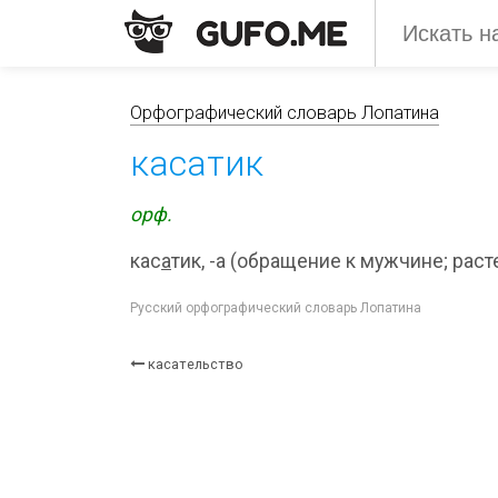
Орфографический словарь Лопатина
касатик
орф.
кас
а
тик, -а (обращение к мужчине; раст
Русский орфографический словарь Лопатина
касательство