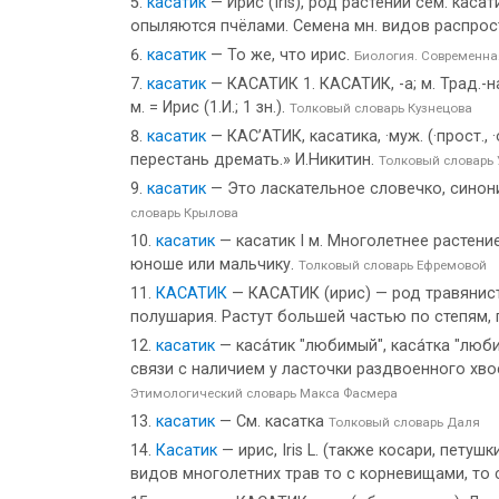
касатик
— Ирис (Iris), род растений сем. ка
опыляются пчёлами. Семена мн. видов распростр
касатик
— То же, что ирис.
Биология. Современна
касатик
— КАСАТИК 1. КАСАТИК, -а; м. Трад.-н
м. = Ирис (1.И.; 1 зн.).
Толковый словарь Кузнецова
касатик
— КАС’АТИК, касатика, ·муж. (·прост., 
перестань дремать.» И.Никитин.
Толковый словарь
касатик
— Это ласкательное словечко, синони
словарь Крылова
касатик
— касатик I м. Многолетнее растени
юноше или мальчику.
Толковый словарь Ефремовой
КАСАТИК
— КАСАТИК (ирис) — род травянист
полушария. Растут большей частью по степям,
касатик
— каса́тик "любимый", каса́тка "люби
связи с наличием у ласточки раздвоенного хвоста
Этимологический словарь Макса Фасмера
касатик
— См. касатка
Толковый словарь Даля
Касатик
— ирис, Iris L. (также косари, петуш
видов многолетних трав то с корневищами, то