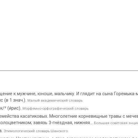
ращение к мужчине, юноше, мальчику. И глядит на сына Горемыка-м
с (в 1 знач.).
Малый академический словарь
к/² (и́рис).
Морфемно-орфографический словарь
й семейства касатиковых. Многолетние корневищные травы с меч
лоцветником; завязь 3-гнёздная, нижняя...
Большая советская энци
а.
Этимологический словарь Шанского