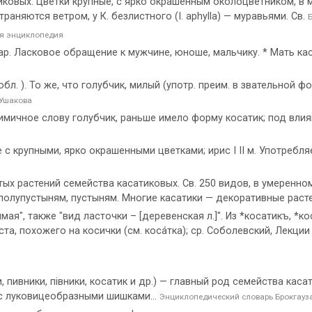
сатиковых. Цветки крупные, с ярко окрашенным околоцветником, 
аняются ветром, у К. безлистного (I. aphylla) — муравьями. Св.
я энциклопедия
ар. Ласковое обращение к мужчине, юноше, мальчику. * Мать кас
·обл. ). То же, что голубчик, милый (употр. преим. в звательной ф
 Ушакова
мичное слову голубчик, раньше имело форму косатик; под влиян
е с крупными, ярко окрашенными цветками; ирис I II м. Употребл
ых растений семейства касатиковых. Св. 250 видов, в умеренно
 полупустыням, пустыням. Многие касатики — декоративные раст
мая", также "вид ласточки – [деревенская л.]". Из *косатикъ, *кос
, похожего на косички (см. коса́тка); ср. Соболевский, Лекции 80 
ки, пивники, пiвники, косатик и др.) — главный род семейства кас
 с луковицеобразными шишками...
Энциклопедический словарь Брокгауз