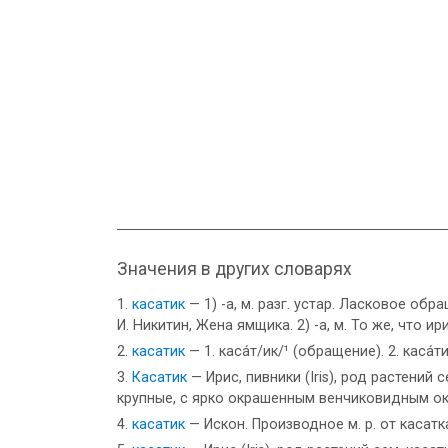
Значения в других словарях
касатик
— 1) -а, м. разг. устар. Ласковое об
И. Никитин, Жена ямщика. 2) -а, м. То же, что ири
касатик
— 1. каса́т/ик/¹ (обращение). 2. каса́ти
Касатик
— Ирис, пивники (Iris), род растени
крупные, с ярко окрашенным венчиковидным око
касатик
— Искон. Производное м. р. от касатк