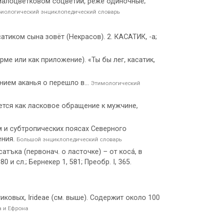
в малоцветковом соцветии, реже одиночные;
Биологический энциклопедический словарь
атиком сына зовёт (Некрасов). 2. КАСАТИК, -а;
орме или как приложение). «Ты бы лег, касатик,
ием аканья о перешло в...
Этимологический
яется как ласковое обращение к мужчине,
м и субтропических поясах Северного
ения.
Большой энциклопедический словарь
атъка (первонач. о ласточке) – от коса́, в
и сл.; Бернекер 1, 581; Преобр. I, 365.
атиковых, Irideae (см. выше). Содержит около 100
а и Ефрона