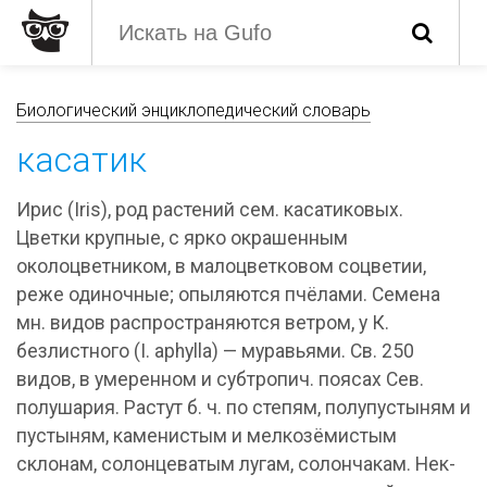
Биологический энциклопедический словарь
касатик
Ирис (Iris), род растений сем. касатиковых.
Цветки крупные, с ярко окрашенным
околоцветником, в малоцветковом соцветии,
реже одиночные; опыляются пчёлами. Семена
мн. видов распространяются ветром, у К.
безлистного (I. aphylla) — муравьями. Св. 250
видов, в умеренном и субтропич. поясах Сев.
полушария. Растут б. ч. по степям, полупустыням и
пустыням, каменистым и мелкозёмистым
склонам, солонцеватым лугам, солончакам. Нек-