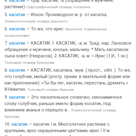
касатик
— орф. касатик, -а (обращение к мужчине;
растение)
Орфографический словарь Лопатина
касатик
— Искон. Производное м. р. от касатка.
Этимологический словарь Шанского
касатик
— То же, что ирис.
Биология. Современная
энциклопедия
касатик
— КАСАТИК 1. КАСАТИК, -а; м. Трад.-нар. Ласковое
обращение к мужчине, юноше, мальчику. * Мать касатиком
сына зовёт (Некрасов). 2. КАСАТИК, -а; м. = Ирис (1.И.; 1 зн.).
Толковый словарь Кузнецова
касатик
— КАС’АТИК, касатика, ·муж. (·прост., ·обл. ). То же,
что голубчик, милый (употр. преим. в звательной форме или
как приложение). «Ты бы лег, касатик, перестань дремать.»
И.Никитин.
Толковый словарь Ушакова
касатик
— Это ласкательное словечко, синонимичное
слову голубчик, раньше имело форму косатик; под
влиянием аканья о перешло в...
Этимологический словарь
Крылова
касатик
— касатик I м. Многолетнее растение с
крупными, ярко окрашенными цветками; ирис I II м.