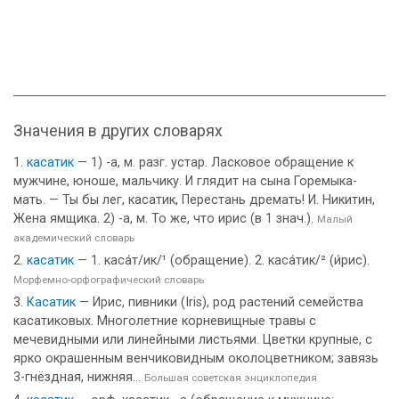
Значения в других словарях
касатик
— 1) -а, м. разг. устар. Ласковое обращение к
мужчине, юноше, мальчику. И глядит на сына Горемыка-
мать. — Ты бы лег, касатик, Перестань дремать! И. Никитин,
Жена ямщика. 2) -а, м. То же, что ирис (в 1 знач.).
Малый
академический словарь
касатик
— 1. каса́т/ик/¹ (обращение). 2. каса́тик/² (и́рис).
Морфемно-орфографический словарь
Касатик
— Ирис, пивники (Iris), род растений семейства
касатиковых. Многолетние корневищные травы с
мечевидными или линейными листьями. Цветки крупные, с
ярко окрашенным венчиковидным околоцветником; завязь
3-гнёздная, нижняя...
Большая советская энциклопедия