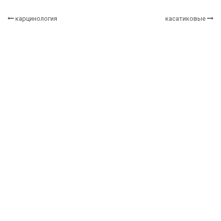
карцинология
касатиковые