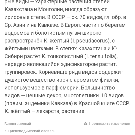
рые виды — характерные растения степей
Казахстана и Монголии, иногда образуют
ирисовые степи. В СССР — ок. 70 видов, гл. обр. в
Ср. Азии и на Кавказе. В Европ. части по берегам
водоёмов и болотистым лугам широко
распространён К. жёлтый (I. pseudacorus), с
жёлтыми цветками. В степях Казахстана и Ю.
Сибири растёт К. тонколистный (I. tennuifolia),
нередко являющийся эдификатором растит,
группировок. Корневище ряда видов содержит
душистое вещество ирон с ароматом фиалки,
используемое в парфюмерии. Большинство
видов — ценные декор, многолетники. 10 видов
(преим. эндемики Кавказа) в Красной книге СССР.
К. жёлтый — лекарств, растение.
Предложить изменения
Биологический
энциклопедический словарь