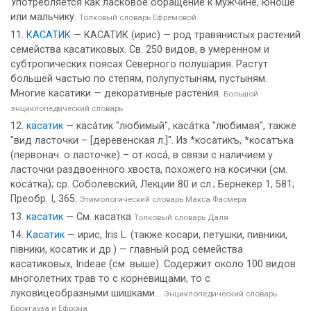
Употребляется как ласковое обращение к мужчине, юноше
или мальчику.
Толковый словарь Ефремовой
КАСАТИК
— КАСАТИК (ирис) — род травянистых растений
семейства касатиковых. Св. 250 видов, в умеренном и
субтропических поясах Северного полушария. Растут
большей частью по степям, полупустыням, пустыням.
Многие касатики — декоративные растения.
Большой
энциклопедический словарь
касатик
— каса́тик "любимый", каса́тка "любимая", также
"вид ласточки – [деревенская л.]". Из *косатикъ, *косатъка
(первонач. о ласточке) – от коса́, в связи с наличием у
ласточки раздвоенного хвоста, похожего на косички (см.
коса́тка); ср. Соболевский, Лекции 80 и сл.; Бернекер 1, 581;
Преобр. I, 365.
Этимологический словарь Макса Фасмера
касатик
— См. касатка
Толковый словарь Даля
Касатик
— ирис, Iris L. (также косари, петушки, пивники,
пiвники, косатик и др.) — главный род семейства
касатиковых, Irideae (см. выше). Содержит около 100 видов
многолетних трав то с корневищами, то с
луковицеобразными шишками...
Энциклопедический словарь
Брокгауза и Ефрона