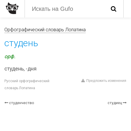
Орфографический словарь Лопатина
студень
орф.
ст
у
день, -дня
Предложить изменения
Русский орфографический
словарь Лопатина
студенчество
студиец