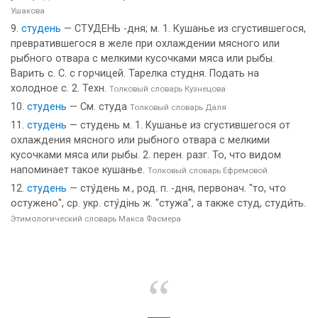
Ушакова
студень
— СТУДЕНЬ -дня; м. 1. Кушанье из сгустившегося,
превратившегося в желе при охлаждении мясного или
рыбного отвара с мелкими кусочками мяса или рыбы.
Варить с. С. с горчицей. Тарелка студня. Подать на
холодное с. 2. Техн.
Толковый словарь Кузнецова
студень
— См. студа
Толковый словарь Даля
студень
— студень м. 1. Кушанье из сгустившегося от
охлаждения мясного или рыбного отвара с мелкими
кусочками мяса или рыбы. 2. перен. разг. То, что видом
напоминает такое кушанье.
Толковый словарь Ефремовой
студень
— сту́день м., род. п. -дня, первонач. "то, что
остужено", ср. укр. сту́дiнь ж. "стужа", а также студ, студи́ть.
Этимологический словарь Макса Фасмера