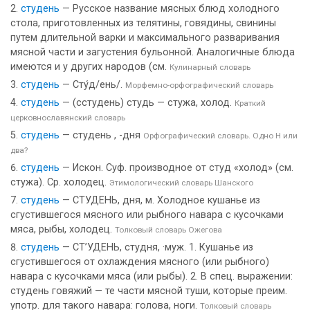
студень
— Русское название мясных блюд холодного
стола, приготовленных из телятины, говядины, свинины
путем длительной варки и максимального разваривания
мясной части и загустения бульонной. Аналогичные блюда
имеются и у других народов (см.
Кулинарный словарь
студень
— Сту́д/ень/.
Морфемно-орфографический словарь
студень
— (сстудень) студь — стужа, холод.
Краткий
церковнославянский словарь
студень
— студень , -дня
Орфографический словарь. Одно Н или
два?
студень
— Искон. Суф. производное от студ «холод» (см.
стужа). Ср. холодец.
Этимологический словарь Шанского
студень
— СТУДЕНЬ, дня, м. Холодное кушанье из
сгустившегося мясного или рыбного навара с кусочками
мяса, рыбы, холодец.
Толковый словарь Ожегова
студень
— СТ’УДЕНЬ, студня, ·муж. 1. Кушанье из
сгустившегося от охлаждения мясного (или рыбного)
навара с кусочками мяса (или рыбы). 2. В спец. выражении:
студень говяжий — те части мясной туши, которые преим.
употр. для такого навара: голова, ноги.
Толковый словарь