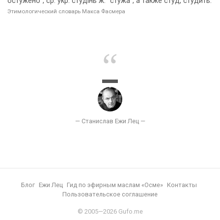
остужено", ср. укр. сту́дiнь ж. "стужа", а также студ, студи́ть.
Этимологический словарь Макса Фасмера
Блог
Ежи Лец
Гид по эфирным маслам «Осме»
Контакты
Пользовательское соглашение
© 2005—2026 Gufo.me