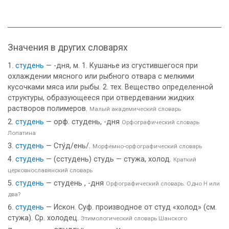
Значения в других словарях
студень
— -дня, м. 1. Кушанье из сгустившегося при
охлаждении мясного или рыбного отвара с мелкими
кусочками мяса или рыбы. 2. тех. Вещество определенной
структуры, образующееся при отвердевании жидких
растворов полимеров.
Малый академический словарь
студень
— орф. студень, -дня
Орфографический словарь
Лопатина
студень
— Сту́д/ень/.
Морфемно-орфографический словарь
студень
— (сстудень) студь — стужа, холод.
Краткий
церковнославянский словарь
студень
— студень , -дня
Орфографический словарь. Одно Н или
два?
студень
— Искон. Суф. производное от студ «холод» (см.
стужа). Ср. холодец.
Этимологический словарь Шанского