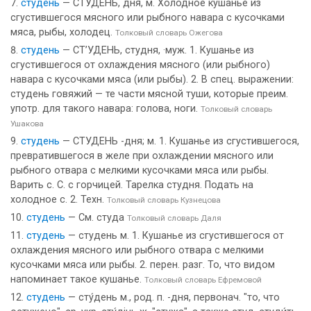
студень
— СТУДЕНЬ, дня, м. Холодное кушанье из
сгустившегося мясного или рыбного навара с кусочками
мяса, рыбы, холодец.
Толковый словарь Ожегова
студень
— СТ’УДЕНЬ, студня, ·муж. 1. Кушанье из
сгустившегося от охлаждения мясного (или рыбного)
навара с кусочками мяса (или рыбы). 2. В спец. выражении:
студень говяжий — те части мясной туши, которые преим.
употр. для такого навара: голова, ноги.
Толковый словарь
Ушакова
студень
— СТУДЕНЬ -дня; м. 1. Кушанье из сгустившегося,
превратившегося в желе при охлаждении мясного или
рыбного отвара с мелкими кусочками мяса или рыбы.
Варить с. С. с горчицей. Тарелка студня. Подать на
холодное с. 2. Техн.
Толковый словарь Кузнецова
студень
— См. студа
Толковый словарь Даля
студень
— студень м. 1. Кушанье из сгустившегося от
охлаждения мясного или рыбного отвара с мелкими
кусочками мяса или рыбы. 2. перен. разг. То, что видом
напоминает такое кушанье.
Толковый словарь Ефремовой
студень
— сту́день м., род. п. -дня, первонач. "то, что