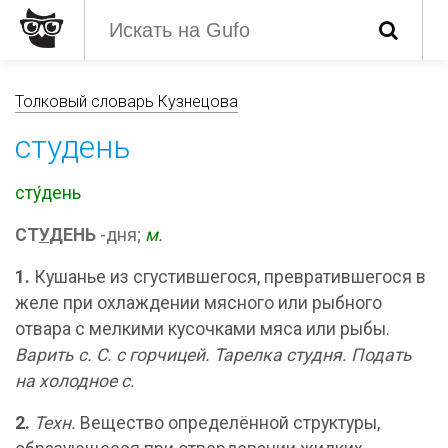
Толковый словарь Кузнецова
студень
сту́день
СТ
У
ДЕНЬ
-дня;
м.
1.
Кушанье из сгустившегося, превратившегося в
желе при охлаждении мясного или рыбного
отвара с мелкими кусочками мяса или рыбы.
Варить с.
С. с горчицей.
Тарелка студня.
Подать
на холодное с.
2.
Техн.
Вещество определённой структуры,