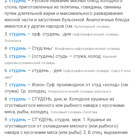
студень
— Русское название мясных блюд холодного
стола, приготовленных из телятины, говядины, свинины
путем длительной варки и максимального разваривания
мясной части и загустения бульонной. Аналогичные блюда
имеются и у других народов (см.
Кулинарный словарь
студень
— орф. студень, -дня
Орфографический словарь
Лопатина
студень
— Сту́д/ень/.
Морфемно-орфографический словарь
студень
— (сстудень) студь — стужа, холод.
Краткий
церковнославянский словарь
студень
— студень , -дня
Орфографический словарь. Одно Н или
два?
студень
— Искон. Суф. производное от студ «холод» (см.
стужа). Ср. холодец.
Этимологический словарь Шанского
студень
— СТУДЕНЬ, дня, м. Холодное кушанье из
сгустившегося мясного или рыбного навара с кусочками
мяса, рыбы, холодец.
Толковый словарь Ожегова
студень
— СТ’УДЕНЬ, студня, ·муж. 1. Кушанье из
сгустившегося от охлаждения мясного (или рыбного)
навара с кусочками мяса (или рыбы). 2. В спец. выражении: