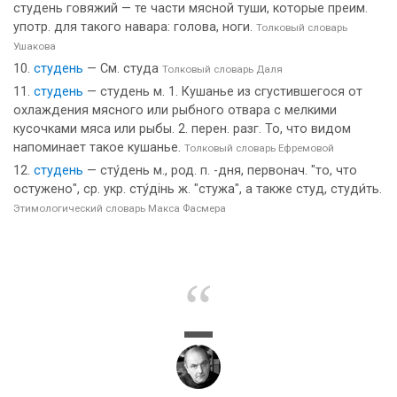
студень говяжий — те части мясной туши, которые преим.
употр. для такого навара: голова, ноги.
Толковый словарь
Ушакова
студень
— См. студа
Толковый словарь Даля
студень
— студень м. 1. Кушанье из сгустившегося от
охлаждения мясного или рыбного отвара с мелкими
кусочками мяса или рыбы. 2. перен. разг. То, что видом
напоминает такое кушанье.
Толковый словарь Ефремовой
студень
— сту́день м., род. п. -дня, первонач. "то, что
остужено", ср. укр. сту́дiнь ж. "стужа", а также студ, студи́ть.
Этимологический словарь Макса Фасмера