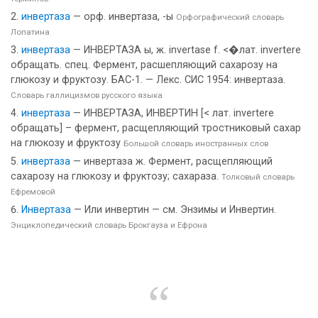
инвертаза
— орф. инвертаза, -ы
Орфографический словарь
Лопатина
инвертаза
— ИНВЕРТАЗА ы, ж. invertase f. <�лат. invertere
обращать. спец. Фермент, расшепляющий сахарозу на
глюкозу и фруктозу. БАС-1. — Лекс. СИС 1954: инвертаза.
Словарь галлицизмов русского языка
инвертаза
— ИНВЕРТАЗА, ИНВЕРТИН [< лат. invertere
обращать] – фермент, расщепляющий тростниковый сахар
на глюкозу и фруктозу
Большой словарь иностранных слов
инвертаза
— инвертаза ж. Фермент, расщепляющий
сахарозу на глюкозу и фруктозу; сахараза.
Толковый словарь
Ефремовой
Инвертаза
— Или инвертин — см. Энзимы и Инвертин.
Энциклопедический словарь Брокгауза и Ефрона