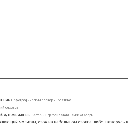
олпник
Орфографический словарь Лопатина
ий словарь
лбе, подвижник.
Краткий церковнославянский словарь
шающий молитвы, стоя на небольшом столпе, либо затворясь в т