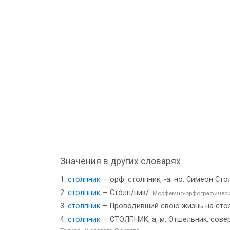
Значения в других словарях
столпник
— орф. столпник, -а; но: Симеон Ст
столпник
— Сто́лп/ник/.
Морфемно-орфографическ
столпник
— Проводивший свою жизнь на сто
столпник
— СТОЛПНИК, а, м. Отшельник, совер