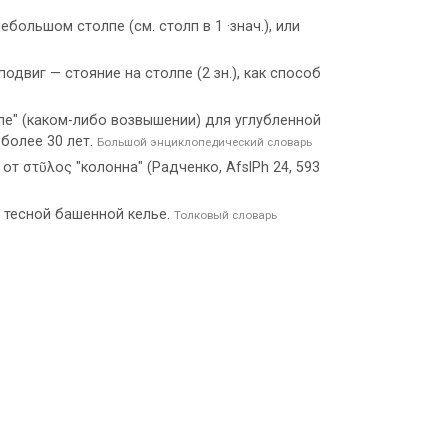
ебольшом столпе (см. столп в 1 ·знач.), или
двиг — стояние на столпе (2 зн.), как способ
е" (каком-либо возвышении) для углубленной
более 30 лет.
Большой энциклопедический словарь
 от στῦλος "колонна" (Радченко, AfslPh 24, 593
в тесной башенной келье.
Толковый словарь