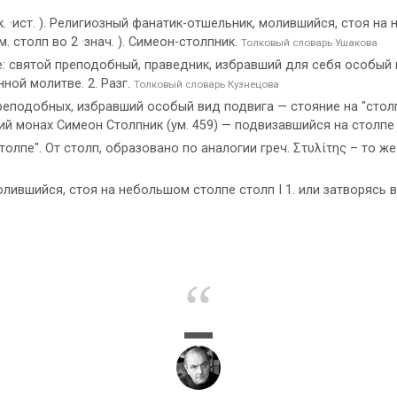
. ·ист. ). Религиозный фанатик-отшельник, молившийся, стоя на н
 столп во 2 ·знач. ). Симеон-столпник.
Толковый словарь Ушакова
е: святой преподобный, праведник, избравший для себя особый по
ной молитве. 2. Разг.
Толковый словарь Кузнецова
еподобных, избравший особый вид подвига — стояние на "столп
й монах Симеон Столпник (ум. 459) — подвизавшийся на столпе 
толпе". От столп, образовано по аналогии греч. Στυλίτης – то же
лившийся, стоя на небольшом столпе столп I 1. или затворясь 