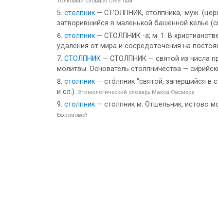
Толковый словарь Ожегова
столпник
— СТ’ОЛПНИК, столпника, ·муж. (церк
затворившийся в маленькой башенной келье (см.
столпник
— СТОЛПНИК -а; м. 1. В христианств
удаления от мира и сосредоточения на постоян
СТОЛПНИК
— СТОЛПНИК — святой из числа пр
молитвы. Основатель столпничества — сирийски
столпник
— сто́лпник "святой, запершийся в с
и сл.).
Этимологический словарь Макса Фасмера
столпник
— столпник м. Отшельник, истово мо
Ефремовой