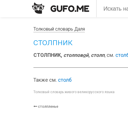
Толковый словарь Даля
столпник
СТОЛПНИК,
столпов
о
й, столп
, см.
стол
Также см.
столб
Толковый словарь живого великорусского языка
столпленье