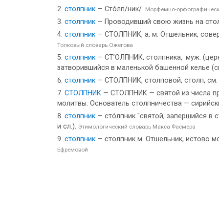
столпник
— Сто́лп/ник/.
Морфемно-орфографическ
столпник
— Проводивший свою жизнь на сто
столпник
— СТОЛПНИК, а, м. Отшельник, совер
Толковый словарь Ожегова
столпник
— СТ’ОЛПНИК, столпника, ·муж. (церк
затворившийся в маленькой башенной келье (см.
столпник
— СТОЛПНИК, столповой, столп, см.
СТОЛПНИК
— СТОЛПНИК — святой из числа пр
молитвы. Основатель столпничества — сирийски
столпник
— сто́лпник "святой, запершийся в с
и сл.).
Этимологический словарь Макса Фасмера
столпник
— столпник м. Отшельник, истово мо
Ефремовой