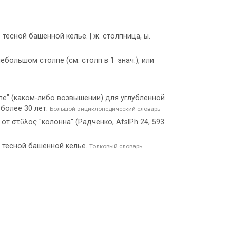
есной башенной келье. | ж. столпница, ы.
ебольшом столпе (см. столп в 1 ·знач.), или
е" (каком-либо возвышении) для углубленной
более 30 лет.
Большой энциклопедический словарь
 от στῦλος "колонна" (Радченко, AfslPh 24, 593
в тесной башенной келье.
Толковый словарь