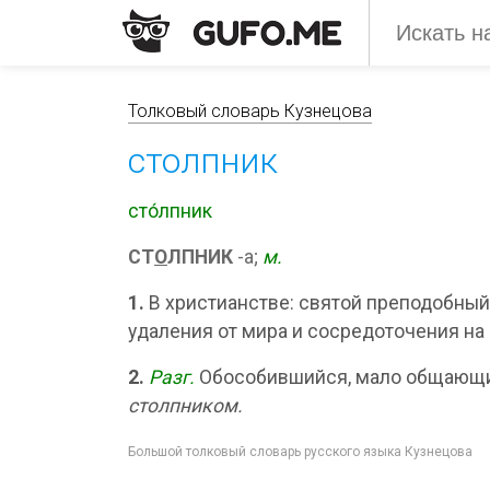
Толковый словарь Кузнецова
столпник
сто́лпник
СТ
О
ЛПНИК
-а;
м.
1.
В христианстве: святой преподобный, 
удаления от мира и сосредоточения на
2.
Разг.
Обособившийся, мало общающи
столпником.
Большой толковый словарь русского языка Кузнецова