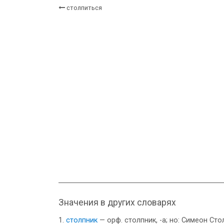
столпиться
Значения в других словарях
столпник
— орф. столпник, -а; но: Симеон Ст