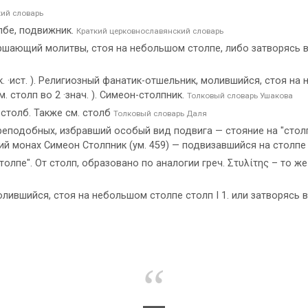
ий словарь
лбе, подвижник.
Краткий церковнославянский словарь
шающий молитвы, стоя на небольшом столпе, либо затворясь в т
. ·ист. ). Религиозный фанатик-отшельник, молившийся, стоя на н
 столп во 2 ·знач. ). Симеон-столпник.
Толковый словарь Ушакова
 столб. Также см. столб
Толковый словарь Даля
еподобных, избравший особый вид подвига — стояние на "столп
й монах Симеон Столпник (ум. 459) — подвизавшийся на столпе 
толпе". От столп, образовано по аналогии греч. Στυλίτης – то же
лившийся, стоя на небольшом столпе столп I 1. или затворясь 