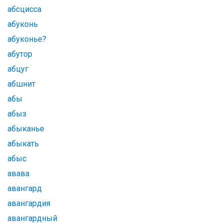
абсцисса
абуконь
абуконье?
абутор
абцуг
абшнит
абы
абыз
абыканье
абыкать
абыс
авава
авангард
авангардия
авангардный