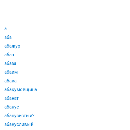
а
аба
абажур
абаз
абаза
абаим
абака
абакумовщина
абанат
абанус
абанусистый?
абанусливый