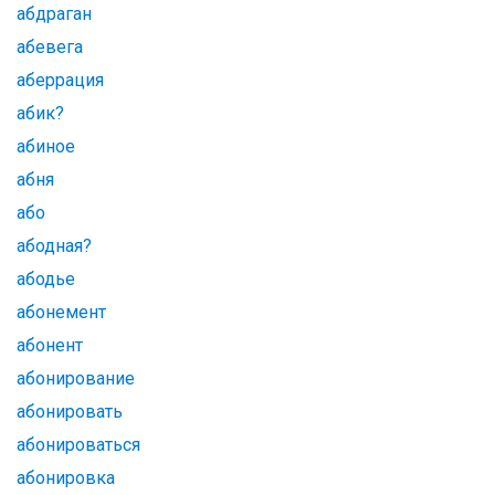
абдраган
абевега
аберрация
абик?
абиное
абня
або
абодная?
абодье
абонемент
абонент
абонирование
абонировать
абонироваться
абонировка