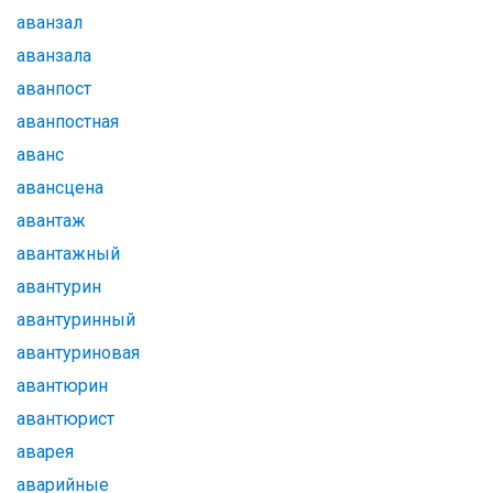
аванзал
аванзала
аванпост
аванпостная
аванс
авансцена
авантаж
авантажный
авантурин
авантуринный
авантуриновая
авантюрин
авантюрист
аварея
аварийные