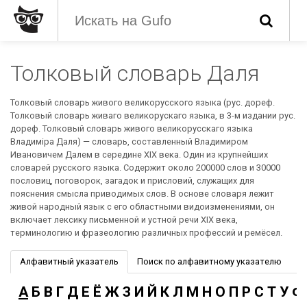
Толковый словарь Даля
Толковый словарь живого великорусского языка (рус. дореф.
Толковый словарь живаго великорускаго языка, в 3-м издании рус.
дореф. Толковый словарь живого великорусскаго языка
Владимiра Даля) — словарь, составленный Владимиром
Ивановичем Далем в середине XIX века. Один из крупнейших
словарей русского языка. Содержит около 200000 слов и 30000
пословиц, поговорок, загадок и присловий, служащих для
пояснения смысла приводимых слов. В основе словаря лежит
живой народный язык с его областными видоизменениями, он
включает лексику письменной и устной речи XIX века,
терминологию и фразеологию различных профессий и ремёсел.
Алфавитный указатель
Поиск по алфавитному указателю
А
Б
В
Г
Д
Е
Ё
Ж
З
И
Й
К
Л
М
Н
О
П
Р
С
Т
У
Ф