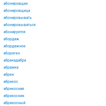
абонировщик
абонировщица
абонировывать
абонировываться
абонируется
абордаж
абордажное
абориген
абракадабра
абрамка
абрек
абрикос
абрикосная
абрикосник
абрикосный