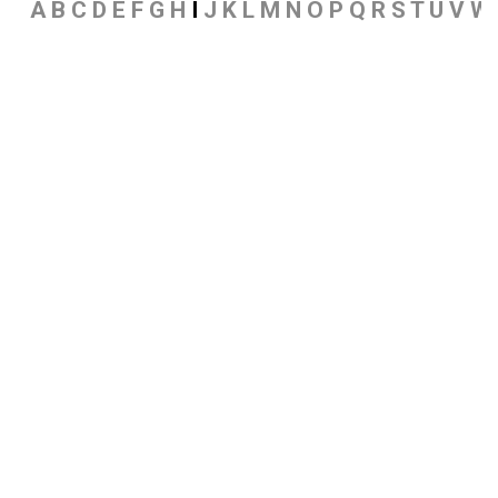
A B C D E F G H
I
J K L M N O P Q R S T U V W 