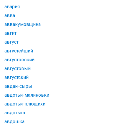
авария
авва
аввакумовщина
авгит
август
августейший
августовский
августовый
августский
авдан-сыры
авдотьи-малиновки
авдотьи-плющихи
авдотька
авдошка
авдюшка