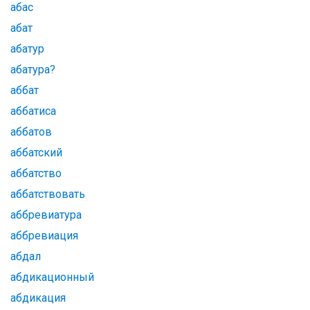
абас
абат
абатур
абатура?
аббат
аббатиса
аббатов
аббатский
аббатство
аббатствовать
аббревиатура
аббревиация
абдал
абдикационный
абдикация