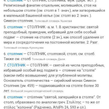
столпник
— СТ’ОЛПНИК, столпника, ·муж. (церк. ·ист. ).
Религиозный фанатик-отшельник, молившийся, стоя на
небольшом столпе (см. столп в 1 ·знач.), или затворившийся
в маленькой башенной келье (см. столп во 2 ·знач. ).
Симеон-столпник.
Толковый словарь Ушакова
столпник
— СТОЛПНИК -а; м. 1. В христианстве: святой
преподобный, праведник, избравший для себя особый
подвиг — стояние на столпе (2 зн.), как способ удаления от
мира и сосредоточения на постоянной молитве. 2. Разг.
Толковый словарь Кузнецова
столпник
— СТОЛПНИК, столповой, столп, см. столб.
Также см. столб
Толковый словарь Даля
СТОЛПНИК
— СТОЛПНИК — святой из числа преподобных,
избравший особый вид подвига — стояние на "столпе"
(каком-либо возвышении) для углубленной молитвы.
Основатель столпничества — сирийский монах Симеон
Столпник (ум. 459) — подвизавшийся на столпе более 30
лет.
Большой энциклопедический словарь
столпник
— сто́лпник "святой, запершийся в столпе". От
столп, образовано по аналогии греч. Στυλίτης – то же от
στῦλος "колонна" (Радченко, AfslPh 24, 593 и сл.).