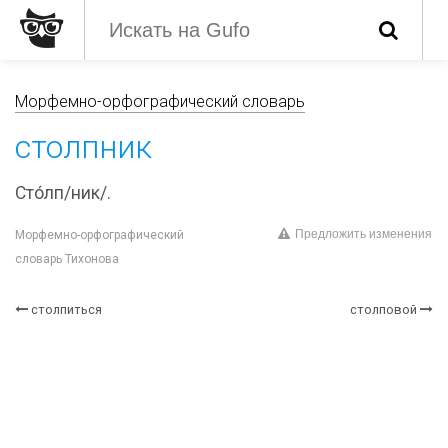
Морфемно-орфографический словарь
столпник
Сто́лп/ник/.
Предложить изменения
Морфемно-орфографический
словарь Тихонова
столпиться
столповой