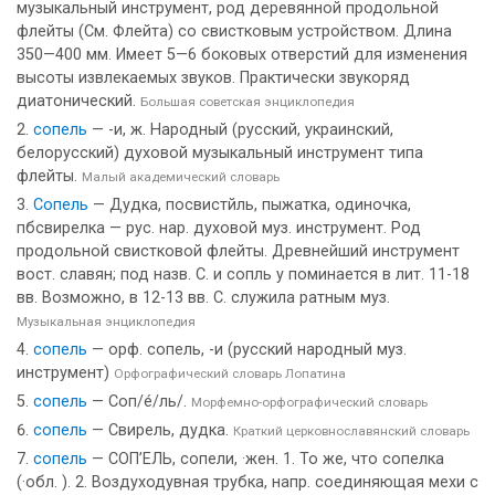
музыкальный инструмент, род деревянной продольной
флейты (См. Флейта) со свистковым устройством. Длина
350—400 мм. Имеет 5—6 боковых отверстий для изменения
высоты извлекаемых звуков. Практически звукоряд
диатонический.
Большая советская энциклопедия
сопель
— -и, ж. Народный (русский, украинский,
белорусский) духовой музыкальный инструмент типа
флейты.
Малый академический словарь
Сопель
— Дудка, посвистйль, пыжатка, одиночка,
пбсвирелка — рус. нар. духовой муз. инструмент. Род
продольной свистковой флейты. Древнейший инструмент
вост. славян; под назв. С. и сопль у поминается в лит. 11-18
вв. Возможно, в 12-13 вв. С. служила ратным муз.
Музыкальная энциклопедия
сопель
— орф. сопель, -и (русский народный муз.
инструмент)
Орфографический словарь Лопатина
сопель
— Соп/е́/ль/.
Морфемно-орфографический словарь
сопель
— Свирель, дудка.
Краткий церковнославянский словарь
сопель
— СОП’ЕЛЬ, сопели, ·жен. 1. То же, что сопелка
(·обл. ). 2. Воздуходувная трубка, напр. соединяющая мехи с