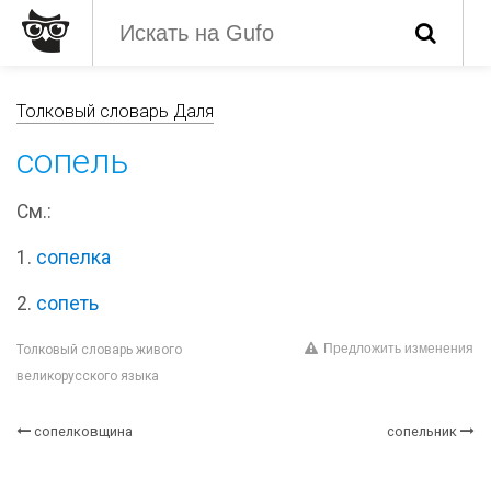
Толковый словарь Даля
сопель
См.:
1.
сопелка
2.
сопеть
Предложить изменения
Толковый словарь живого
великорусского языка
сопелковщина
сопельник