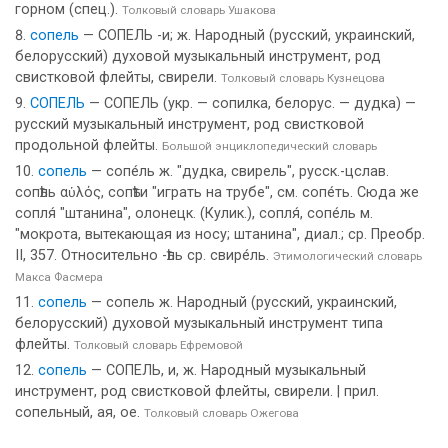
горном (спец.).
Толковый словарь Ушакова
сопель
— СОПЕЛЬ -и; ж. Народный (русский, украинский,
белорусский) духовой музыкальный инструмент, род
свистковой флейты, свирели.
Толковый словарь Кузнецова
СОПЕЛЬ
— СОПЕЛЬ (укр. — сопилка, белорус. — дудка) —
русский музыкальный инструмент, род свистковой
продольной флейты.
Большой энциклопедический словарь
сопель
— сопе́ль ж. "дудка, свирель", русск.-цслав.
сопѣль αὑλός, сопѣти "играть на трубе", см. сопе́ть. Сюда же
сопля́ "штанина", олонецк. (Кулик.), сопля́, сопе́ль м.
"мокрота, вытекающая из носу; штанина", диал.; ср. Преобр.
II, 357. Относительно -ѣль ср. свире́ль.
Этимологический словарь
Макса Фасмера
сопель
— сопель ж. Народный (русский, украинский,
белорусский) духовой музыкальный инструмент типа
флейты.
Толковый словарь Ефремовой
сопель
— СОПЕЛЬ, и, ж. Народный музыкальный
инструмент, род свистковой флейты, свирели. | прил.
сопельный, ая, ое.
Толковый словарь Ожегова