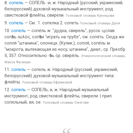
сопель
— СОПЕЛЬ -и; ж. Народный (русский, украинский,
белорусский) духовой музыкальный инструмент, род
свистковой флейты, свирели.
Толковый словарь Кузнецова
сопель
— См.: 1. сопелка 2. сопеть
Толковый словарь Даля
сопель
— сопе́ль ж. "дудка, свирель", русск.-цслав.
сопѣль αὑλός, сопѣти "играть на трубе", см. сопе́ть. Сюда же
сопля́ "штанина", олонецк. (Кулик.), сопля́, сопе́ль м.
"мокрота, вытекающая из носу; штанина", диал.; ср. Преобр.
II, 357. Относительно -ѣль ср. свире́ль.
Этимологический словарь
Макса Фасмера
сопель
— сопель ж. Народный (русский, украинский,
белорусский) духовой музыкальный инструмент типа
флейты.
Толковый словарь Ефремовой
сопель
— СОПЕЛЬ, и, ж. Народный музыкальный
инструмент, род свистковой флейты, свирели. | прил.
сопельный, ая, ое.
Толковый словарь Ожегова