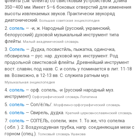
флейты (См. Флейта) со свистковым устройством. Длина
350—400 мм. Имеет 5—6 боковых отверстий для изменения
высоты извлекаемых звуков. Практически звукоряд
диатонический.
Большая советская энциклопедия
сопель
— -и, ж. Народный (русский, украинский,
белорусский) духовой музыкальный инструмент типа
флейты.
Малый академический словарь
Сопель
— Дудка, посвистйль, пыжатка, одиночка,
пбсвирелка — рус. нар. духовой муз. инструмент. Род
продольной свистковой флейты. Древнейший инструмент
вост. славян; под назв. С. и сопль у поминается в лит. 11-18
вв. Возможно, в 12-13 вв. С. служила ратным муз.
Музыкальная энциклопедия
сопель
— орф. сопель, -и (русский народный муз.
инструмент)
Орфографический словарь Лопатина
сопель
— Соп/е́/ль/.
Морфемно-орфографический словарь
сопель
— Свирель, дудка.
Краткий церковнославянский словарь
сопель
— СОП’ЕЛЬ, сопели, ·жен. 1. То же, что сопелка
(·обл. ). 2. Воздуходувная трубка, напр. соединяющая мехи с
горном (спец.).
Толковый словарь Ушакова