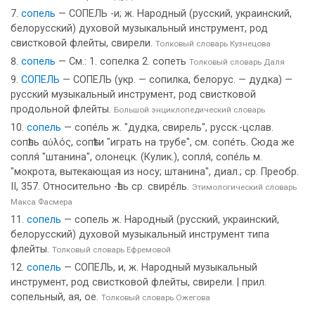
сопель
— СОПЕЛЬ -и; ж. Народный (русский, украинский,
белорусский) духовой музыкальный инструмент, род
свистковой флейты, свирели.
Толковый словарь Кузнецова
сопель
— См.: 1. сопелка 2. сопеть
Толковый словарь Даля
СОПЕЛЬ
— СОПЕЛЬ (укр. — сопилка, белорус. — дудка) —
русский музыкальный инструмент, род свистковой
продольной флейты.
Большой энциклопедический словарь
сопель
— сопе́ль ж. "дудка, свирель", русск.-цслав.
сопѣль αὑλός, сопѣти "играть на трубе", см. сопе́ть. Сюда же
сопля́ "штанина", олонецк. (Кулик.), сопля́, сопе́ль м.
"мокрота, вытекающая из носу; штанина", диал.; ср. Преобр.
II, 357. Относительно -ѣль ср. свире́ль.
Этимологический словарь
Макса Фасмера
сопель
— сопель ж. Народный (русский, украинский,
белорусский) духовой музыкальный инструмент типа
флейты.
Толковый словарь Ефремовой
сопель
— СОПЕЛЬ, и, ж. Народный музыкальный
инструмент, род свистковой флейты, свирели. | прил.
сопельный, ая, ое.
Толковый словарь Ожегова