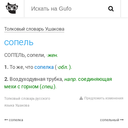
Толковый словарь Ушакова
сопель
СОП’ЕЛЬ, сопели,
·жен.
1.
То же, что
сопелка
(
·обл.
).
2.
Воздуходувная трубка,
напр.
соединяющая
мехи с горном (
спец.
).
Предложить изменения
Толковый словарь русского
языка Ушакова
сопелка
сопельный