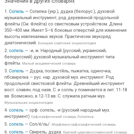
Значения в других словарях
Сопель
— Сопилка (укр.), дудка (белорус.), духовой
музыкальный инструмент, род деревянной продольной
флейты (См. Флейта) со свистковым устройством. Длина
350—400 мм. Имеет 5—6 боковых отверстий для изменения
высоты извлекаемых звуков. Практически звукоряд
диатонический.
Большая советская энциклопедия
сопель
— -и, ж. Народный (русский, украинский,
белорусский) духовой музыкальный инструмент типа
флейты.
Малый академический словарь
Сопель
— Дудка, посвистйль, пыжатка, одиночка,
пбсвирелка — рус. нар. духовой муз. инструмент. Род
продольной свистковой флейты. Древнейший инструмент
вост. славян; под назв. С. и сопль у поминается в лит. 11-18
вв. Возможно, в 12-13 вв. С. служила ратным муз.
Музыкальная энциклопедия
сопель
— орф. сопель, -и (русский народный муз.
инструмент)
Орфографический словарь Лопатина
сопель
— Соп/е́/ль/.
Морфемно-орфографический словарь
сопель
— Свирель, дудка.
Краткий церковнославянский словарь