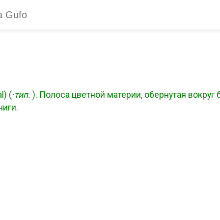
l) (
·тип.
). Полоса цветной материи, обернутая вокруг
ниги.