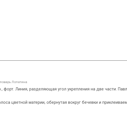
ловарь Лопатина
тар., форт. Линия, разделяющая угол укрепления на две части. Пав
). Полоса цветной материи, обернутая вокруг бечевки и приклеива