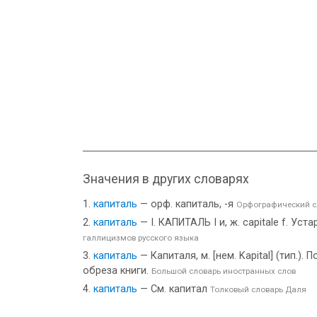
Значения в других словарях
капиталь
— орф. капиталь, -я
Орфографический с
капиталь
— I. КАПИТАЛЬ I и, ж. capitale f. Ус
галлицизмов русского языка
капиталь
— Капиталя, м. [нем. Kapital] (тип.
обреза книги.
Большой словарь иностранных слов
капиталь
— См. капитал
Толковый словарь Даля