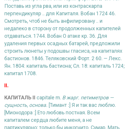
Поставь из угла рва, или из контраскарпа
перпендикуляр .. для Капиталя. Вобан 1724 46.
Смотреть, чтоб не быть анфилировану .. и
недалеко в сторону от продолженных капителей
отдаваться. 1744. Вобан О атаке кр. 36. Для
удаления первых осадных батарей, предложили
строить люнеты у подошвы гласиса, на капиталях
бастионов. 1846. Теляковский Форт. 2 60. — Лекс.
Ян. 1804: капиталь бастиона; Сл. 18: капиталь 1724;
капитал 1708.
II.
КАПИТАЛЬ
II
capitale m.
В жарг. петиметров —
сущность, основа.
[Тимант :] Я и так вас люблю.
[Мионодора :] Ето любовь постная. Всем
капиталем сердца любите меня, а не
партикулярно; только бы инкогнито. Сумар. Мать