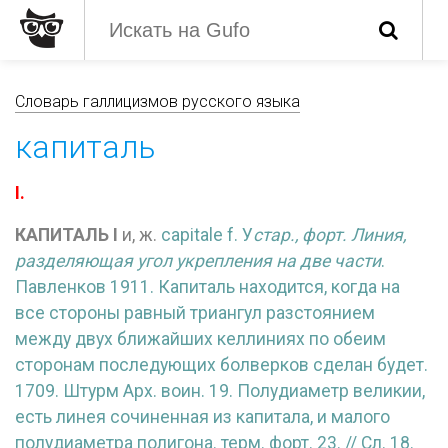
Словарь галлицизмов русского языка
капиталь
I.
КАПИТАЛЬ
I
и, ж.
capitale f. У
стар., форт. Линия,
разделяющая угол укрепления на две части
.
Павленков 1911. Капиталь находится, когда на
все стороны равный триангул разстоянием
между двух ближайших келлиниях
по обеим
сторонам последующих болверков сделан будет.
1709. Штурм Арх. воин. 19. Полудиаметр великии,
есть линея сочиненная из капитала, и малого
полудиаметра полигона. терм. форт. 23. // Сл. 18.