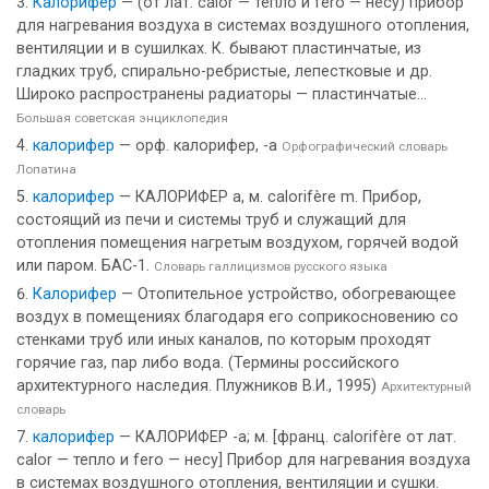
Калорифер
— (от лат. calor — тепло и fero — несу) прибор
для нагревания воздуха в системах воздушного отопления,
вентиляции и в сушилках. К. бывают пластинчатые, из
гладких труб, спирально-ребристые, лепестковые и др.
Широко распространены радиаторы — пластинчатые...
Большая советская энциклопедия
калорифер
— орф. калорифер, -а
Орфографический словарь
Лопатина
калорифер
— КАЛОРИФЕР а, м. calorifère m. Прибор,
состоящий из печи и системы труб и служащий для
отопления помещения нагретым воздухом, горячей водой
или паром. БАС-1.
Словарь галлицизмов русского языка
Калорифер
— Отопительное устройство, обогревающее
воздух в помещениях благодаря его соприкосновению со
стенками труб или иных каналов, по которым проходят
горячие газ, пар либо вода. (Термины российского
архитектурного наследия. Плужников В.И., 1995)
Архитектурный
словарь
калорифер
— КАЛОРИФЕР -а; м. [франц. calorifère от лат.
calor — тепло и fero — несу] Прибор для нагревания воздуха
в системах воздушного отопления, вентиляции и сушки.