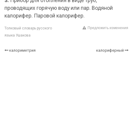
3.
Прибор для отопления в виде труб,
проводящих горячую воду или пар. Водяной
калорифер. Паровой калорифер.
Предложить изменения
Толковый словарь русского
языка Ушакова
калориметрия
калориферный