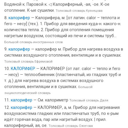
Водяной к. Паровой к. ◁ Калориферный, -ая, -ое. К-ое
отопление. К-ые сушилки.
Толковый словарь Кузнецова
калорифер
— Калорифера, м. [от латин. calor – теплота и
fero – несу] (тех.). 1. Прибор для введения куда-н. какого-н.
количества тепла. 2. Прибор для отопления помещения
нагретым воздухом, состоящий из печи и системы труб...
Большой словарь иностранных слов
калорифер
— калорифер м. Прибор для нагрева воздуха в
системах воздушного отопления, вентиляции и в сушилках.
Толковый словарь Ефремовой
КАЛОРИФЕР
— КАЛОРИФЕР (от лат. calor — тепло и fero
— несу) — теплообменник (пластинчатый, из гладких труб и
т. д.) для нагрева воздуха в системах воздушного
отопления, вентиляции и в сушилках.
Большой
энциклопедический словарь
калорифер
— См. калориметр
Толковый словарь Даля
калорифер
— КАЛОРИФЕР, а, м. Прибор для нагревания
воздухасистема гладких или пластинчатых труб, по к-рым
идёт горячая вода, пар или нагретый воздух. | прил.
калориферный, ая, ое.
Толковый словарь Ожегова