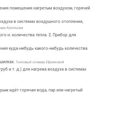
пления помещения нагретым воздухом, горячей
 воздуха в системах воздушного отопления,
арь Кузнецова
кого-н. количества тепла. 2. Прибор для
ведения куда-нибудь какого-нибудь количества
ушилках.
Толковый словарь Ефремовой
руб и т. д.) для нагрева воздуха в системах
-рым идёт горячая вода, пар или нагретый