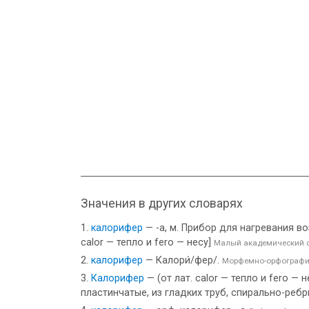
Значения в других словарях
калорифер
— -а, м. Прибор для нагревания в
calor — тепло и fero — несу]
Малый академический 
калорифер
— Калори́/фер/.
Морфемно-орфографи
Калорифер
— (от лат. calor — тепло и fero —
пластинчатые, из гладких труб, спирально-реб