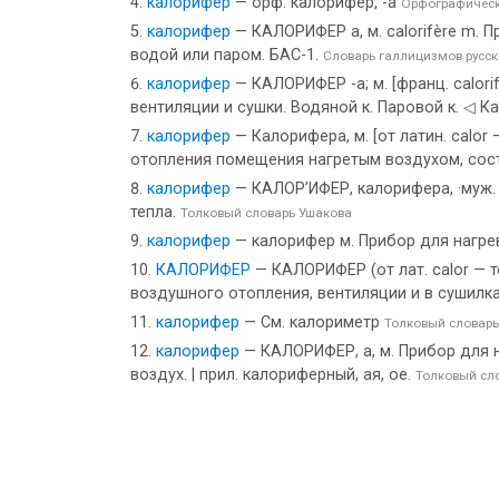
калорифер
— орф. калорифер, -а
Орфографическ
калорифер
— КАЛОРИФЕР а, м. calorifère m. 
водой или паром. БАС-1.
Словарь галлицизмов русск
калорифер
— КАЛОРИФЕР -а; м. [франц. calori
вентиляции и сушки. Водяной к. Паровой к. ◁ Ка
калорифер
— Калорифера, м. [от латин. calor –
отопления помещения нагретым воздухом, сост
калорифер
— КАЛОР’ИФЕР, калорифера, ·муж. (
тепла.
Толковый словарь Ушакова
калорифер
— калорифер м. Прибор для нагрев
КАЛОРИФЕР
— КАЛОРИФЕР (от лат. calor — те
воздушного отопления, вентиляции и в сушилк
калорифер
— См. калориметр
Толковый словар
калорифер
— КАЛОРИФЕР, а, м. Прибор для н
воздух. | прил. калориферный, ая, ое.
Толковый сл