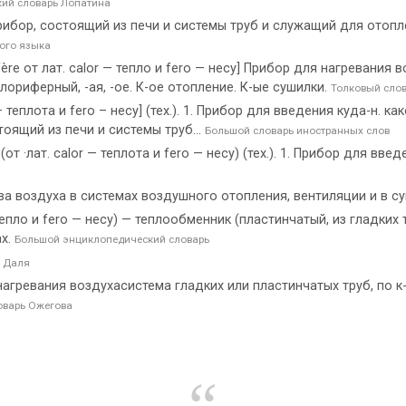
ий словарь Лопатина
Прибор, состоящий из печи и системы труб и служащий для ото
ого языка
fère от лат. calor — тепло и fero — несу] Прибор для нагревания
лориферный, -ая, -ое. К-ое отопление. К-ые сушилки.
Толковый слов
 теплота и fero – несу] (тех.). 1. Прибор для введения куда-н. ка
оящий из печи и системы труб...
Большой словарь иностранных слов
от ·лат. calor — теплота и fero — несу) (тех.). 1. Прибор для в
а воздуха в системах воздушного отопления, вентиляции и в с
пло и fero — несу) — теплообменник (пластинчатый, из гладких т
ах.
Большой энциклопедический словарь
ь Даля
агревания воздухасистема гладких или пластинчатых труб, по к
оварь Ожегова