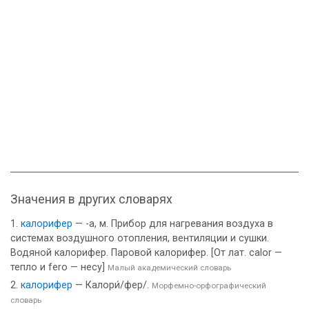
Значения в других словарях
калорифер
— -а, м. Прибор для нагревания воздуха в
системах воздушного отопления, вентиляции и сушки.
Водяной калорифер. Паровой калорифер. [От лат. calor —
тепло и fero — несу]
Малый академический словарь
калорифер
— Калори́/фер/.
Морфемно-орфографический
словарь