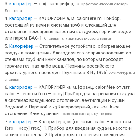
калорифер
— орф. калорифер, -а
Орфографический словарь
Лопатина
калорифер
— КАЛОРИФЕР а, м. calorifère m. Прибор,
состоящий из печи и системы труб и служащий для
отопления помещения нагретым воздухом, горячей водой
или паром. БАС-1.
Словарь галлицизмов русского языка
Калорифер
— Отопительное устройство, обогревающее
воздух в помещениях благодаря его соприкосновению со
стенками труб или иных каналов, по которым проходят
горячие газ, пар либо вода. (Термины российского
архитектурного наследия. Плужников В.И., 1995)
Архитектурный
словарь
калорифер
— КАЛОРИФЕР -а; м. [франц. calorifère от лат.
calor — тепло и fero — несу] Прибор для нагревания воздуха
в системах воздушного отопления, вентиляции и сушки.
Водяной к. Паровой к. ◁ Калориферный, -ая, -ое. К-ое
отопление. К-ые сушилки.
Толковый словарь Кузнецова
калорифер
— Калорифера, м. [от латин. calor – теплота и
fero – несу] (тех.). 1. Прибор для введения куда-н. какого-н.
количества тепла. 2. Прибор для отопления помещения