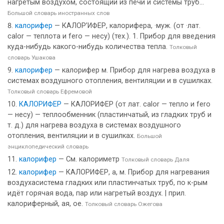
нагретым воздухом, состоящий из печи и системы труб...
Большой словарь иностранных слов
калорифер
— КАЛОР’ИФЕР, калорифера, ·муж. (от ·лат.
calor — теплота и fero — несу) (тех.). 1. Прибор для введения
куда-нибудь какого-нибудь количества тепла.
Толковый
словарь Ушакова
калорифер
— калорифер м. Прибор для нагрева воздуха в
системах воздушного отопления, вентиляции и в сушилках.
Толковый словарь Ефремовой
КАЛОРИФЕР
— КАЛОРИФЕР (от лат. calor — тепло и fero
— несу) — теплообменник (пластинчатый, из гладких труб и
т. д.) для нагрева воздуха в системах воздушного
отопления, вентиляции и в сушилках.
Большой
энциклопедический словарь
калорифер
— См. калориметр
Толковый словарь Даля
калорифер
— КАЛОРИФЕР, а, м. Прибор для нагревания
воздухасистема гладких или пластинчатых труб, по к-рым
идёт горячая вода, пар или нагретый воздух. | прил.
калориферный, ая, ое.
Толковый словарь Ожегова