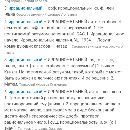
орфографический словарь
иррациональный
— орф. иррациональный; кр. ф. -лен,
-льна
Орфографический словарь Лопатина
иррациональный
— ИРРАЦИОНАЛЬНЫЙ ая, ое. irrationnel,
нем. irrational <�лат. irrationalis неразумный. 1. Не
постигаемый разумом, непонятный. БАС-1. Иррациональное
начало. Иррациональные явления. Уш. 1934. — Лозунг
командующих классов — назад ..
Словарь галлицизмов русского
языка
иррациональный
— ИРРАЦИОНАЛЬНЫЙ -ая, -ое; -лен,
-льна, -льно. [от лат. irrationalis — неразумный] 1. Филос.
Книжн. Не постигаемый разумом; такой, который не может
быть выражен в логических понятиях. И-ое решение. 2.
Матем.
Толковый словарь Кузнецова
иррациональный
— ИРРАЦИОНАЛЬНЫЙ, ая, ое; лен, льна.
1. Противостоящий рациональному познанию или
противоречащий ему (книжн.). 2. иррациональное число в
математике: число, записываемое в виде бесконечной
десятичной непериодической дроби; противоп.
рациональное число. | сущ. иррациональность, и, ж. (к 1
знач.).
Толковый словарь Ожегова