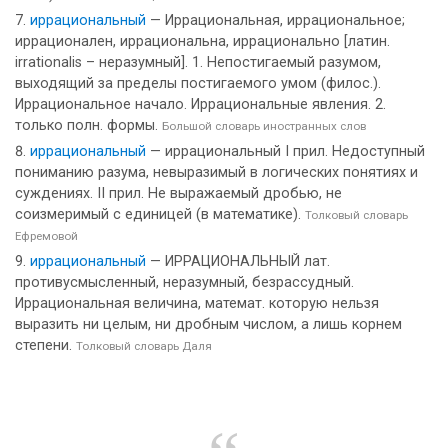
иррациональный
— Иррациональная, иррациональное;
иррационален, иррациональна, иррационально [латин.
irrationalis – неразумный]. 1. Непостигаемый разумом,
выходящий за пределы постигаемого умом (филос.).
Иррациональное начало. Иррациональные явления. 2.
только полн. формы.
Большой словарь иностранных слов
иррациональный
— иррациональный I прил. Недоступный
пониманию разума, невыразимый в логических понятиях и
суждениях. II прил. Не выражаемый дробью, не
соизмеримый с единицей (в математике).
Толковый словарь
Ефремовой
иррациональный
— ИРРАЦИОНАЛЬНЫЙ лат.
противусмысленный, неразумный, безрассудный.
Иррациональная величина, математ. которую нельзя
выразить ни целым, ни дробным числом, а лишь корнем
степени.
Толковый словарь Даля