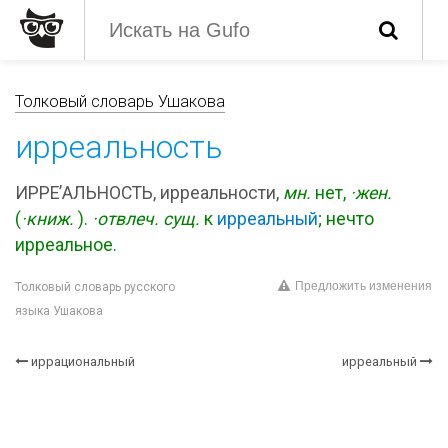
Толковый словарь Ушакова
ирреальность
ИРРЕ’АЛЬНОСТЬ, ирреальности,
мн.
нет,
·жен.
(
·книж.
).
·отвлеч.
сущ.
к
ирреальный
; нечто
ирреальное.
Предложить изменения
Толковый словарь русского
языка Ушакова
иррациональный
ирреальный