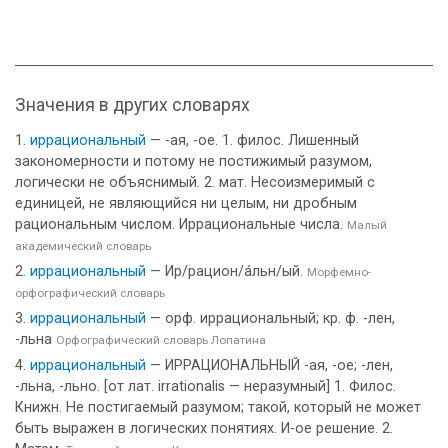
Значения в других словарях
иррациональный
— -ая, -ое. 1. филос. Лишенный
закономерности и потому не постижимый разумом,
логически не объяснимый. 2. мат. Несоизмеримый с
единицей, не являющийся ни целым, ни дробным
рациональным числом. Иррациональные числа.
Малый
академический словарь
иррациональный
— Ир/рацион/а́льн/ый.
Морфемно-
орфографический словарь
иррациональный
— орф. иррациональный; кр. ф. -лен,
-льна
Орфографический словарь Лопатина
иррациональный
— ИРРАЦИОНАЛЬНЫЙ -ая, -ое; -лен,
-льна, -льно. [от лат. irrationalis — неразумный] 1. Филос.
Книжн. Не постигаемый разумом; такой, который не может
быть выражен в логических понятиях. И-ое решение. 2.