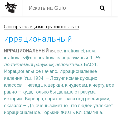
Словарь галлицизмов русского языка
иррациональный
ИРРАЦИОНАЛЬНЫЙ
ая, ое.
irrationnel, нем.
irrational <�лат.
irrationalis неразумный.
1
.
Не
постигаемый разумом, непонятный.
БАС-1.
Иррациональное начало. Иррациональные
явления. Уш. 1934. — Лозунг командующих
классов — назад .. к церкви, к чудесам, к черту, все
равно — куда, только бы дальше от разума
истории . Варвара, спрятав глаза под ресницами,
сказала: — Да, очень заметно, что людей увлекает
иррациональное. Горький Жизнь Кл. Самгина.