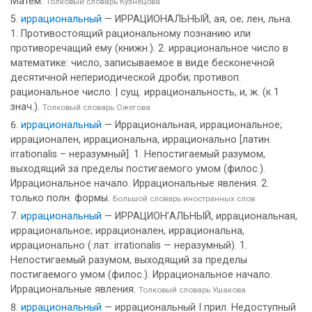
Матем.
Толковый словарь Кузнецова
иррациональный
— ИРРАЦИОНАЛЬНЫЙ, ая, ое; лен, льна.
1. Противостоящий рациональному познанию или
противоречащий ему (книжн.). 2. иррациональное число в
математике: число, записываемое в виде бесконечной
десятичной непериодической дроби; противоп.
рациональное число. | сущ. иррациональность, и, ж. (к 1
знач.).
Толковый словарь Ожегова
иррациональный
— Иррациональная, иррациональное;
иррационален, иррациональна, иррационально [латин.
irrationalis – неразумный]. 1. Непостигаемый разумом,
выходящий за пределы постигаемого умом (филос.).
Иррациональное начало. Иррациональные явления. 2.
только полн. формы.
Большой словарь иностранных слов
иррациональный
— ИРРАЦИОН’АЛЬНЫЙ, иррациональная,
иррациональное; иррационален, иррациональна,
иррационально (·лат. irrationalis — неразумный). 1.
Непостигаемый разумом, выходящий за пределы
постигаемого умом (филос.). Иррациональное начало.
Иррациональные явления.
Толковый словарь Ушакова
иррациональный
— иррациональный I прил. Недоступный