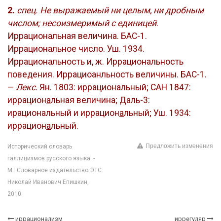
2.
спец. Не выражаемый ни целым, ни дробным
числом; несоизмеримый с единицей
.
Иррациональная величина. БАС-1.
Иррациональное число. Уш. 1934.
Иррациональность и, ж. Иррациональность
поведения. Иррациоанльность величины. БАС-1.
—
Лекс
. Ян. 1803: иррациональный; САН 1847:
иррацион
а
льная величина; Даль-3:
ирациональный и иррацион
а
льный; Уш. 1934:
иррацион
а
льный.
Предложить изменения
Исторический словарь
галлицизмов русского языка. -
М.: Словарное издательство ЭТС.
Николай Иванович Епишкин,
2010.
иррационализм
иррегуляр