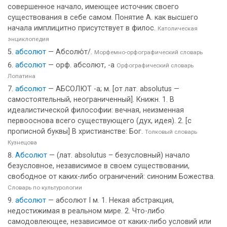
совершенное начало, имеющее источник своего
существования в себе самом. Понятие А. как высшего
начала имплицитно присутствует в филос.
Католическая
энциклопедия
абсолют
— Абсолю́т/.
Морфемно-орфографический словарь
абсолют
— орф. абсолют, -а
Орфографический словарь
Лопатина
абсолют
— АБСОЛЮТ -а; м. [от лат. absolutus —
самостоятельный, неограниченный]. Книжн. 1. В
идеалистической философии: вечная, неизменная
первооснова всего существующего (дух, идея). 2. [с
прописной буквы] В христианстве: Бог.
Толковый словарь
Кузнецова
Абсолют
— (лат. absolutus – безусловный) начало
безусловное, независимое в своем существовании,
свободное от каких-либо ограничений: синоним Божества.
Словарь по культурологии
абсолют
— абсолют I м. 1. Некая абстракция,
недостижимая в реальном мире. 2. Что-либо
самодовлеющее, независимое от каких-либо условий или