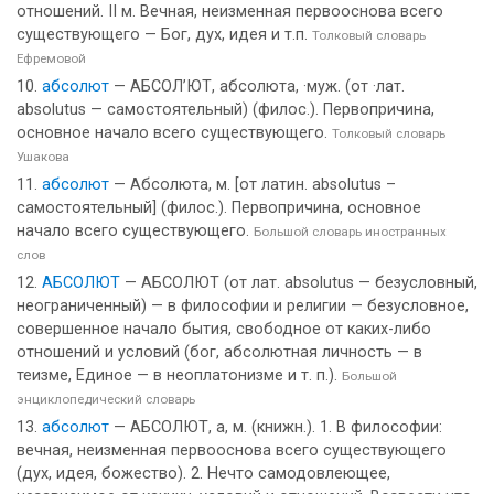
отношений. II м. Вечная, неизменная первооснова всего
существующего — Бог, дух, идея и т.п.
Толковый словарь
Ефремовой
абсолют
— АБСОЛ’ЮТ, абсолюта, ·муж. (от ·лат.
absolutus — самостоятельный) (филос.). Первопричина,
основное начало всего существующего.
Толковый словарь
Ушакова
абсолют
— Абсолюта, м. [от латин. absolutus –
самостоятельный] (филос.). Первопричина, основное
начало всего существующего.
Большой словарь иностранных
слов
АБСОЛЮТ
— АБСОЛЮТ (от лат. absolutus — безусловный,
неограниченный) — в философии и религии — безусловное,
совершенное начало бытия, свободное от каких-либо
отношений и условий (бог, абсолютная личность — в
теизме, Единое — в неоплатонизме и т. п.).
Большой
энциклопедический словарь
абсолют
— АБСОЛЮТ, а, м. (книжн.). 1. В философии:
вечная, неизменная первооснова всего существующего
(дух, идея, божество). 2. Нечто самодовлеющее,