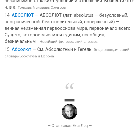
независимое от какихн. условий и отношений. Возвести что-
н. в а.
Толковый словарь Ожегова
АБСОЛЮТ
— АБСОЛЮТ (лат. absolutus — безусловный,
неограниченный, безотносительный, совершенный) —
вечная неизменная первооснова мира, первоначало всего
Сущего, которое мыслится единым, всеобщим,
безначальным...
Новейший философский словарь
Абсолют
— См. Абсолютный и Гегель.
Энциклопедический
словарь Брокгауза и Ефрона