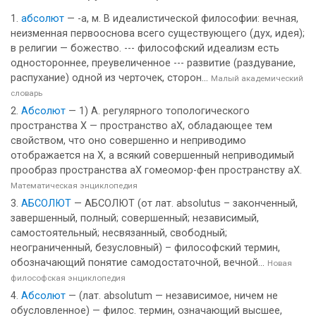
абсолют
— -а, м. В идеалистической философии: вечная,
неизменная первооснова всего существующего (дух, идея);
в религии — божество. --- философский идеализм есть
одностороннее, преувеличенное --- развитие (раздувание,
распухание) одной из черточек, сторон...
Малый академический
словарь
Абсолют
— 1) А. регулярного топологического
пространства X — пространство аХ, обладающее тем
свойством, что оно совершенно и неприводимо
отображается на X, а всякий совершенный неприводимый
прообраз пространства аХ гомеомор-фен пространству аХ.
Математическая энциклопедия
АБСОЛЮТ
— АБСОЛЮТ (от лат. absolutus – законченный,
завершенный, полный; совершенный; независимый,
самостоятельный; несвязанный, свободный;
неограниченный, безусловный) – философский термин,
обозначающий понятие самодостаточной, вечной...
Новая
философская энциклопедия
Абсолют
— (лат. absolutum — независимое, ничем не
обусловленное) — филос. термин, означающий высшее,