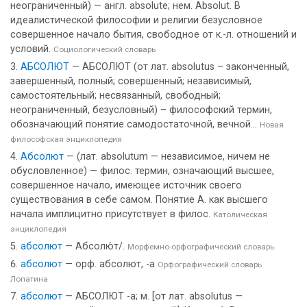
неограниченный) — англ. absolute; нем. Absolut. В
идеалистической философии и религии безусловное
совершенное начало бытия, свободное от к.-л. отношений и
условий.
Социологический словарь
АБСОЛЮТ
— АБСОЛЮТ (от лат. absolutus – законченный,
завершенный, полный; совершенный; независимый,
самостоятельный; несвязанный, свободный;
неограниченный, безусловный) – философский термин,
обозначающий понятие самодостаточной, вечной...
Новая
философская энциклопедия
Абсолют
— (лат. absolutum — независимое, ничем не
обусловленное) — филос. термин, означающий высшее,
совершенное начало, имеющее источник своего
существования в себе самом. Понятие А. как высшего
начала имплицитно присутствует в филос.
Католическая
энциклопедия
абсолют
— Абсолю́т/.
Морфемно-орфографический словарь
абсолют
— орф. абсолют, -а
Орфографический словарь
Лопатина
абсолют
— АБСОЛЮТ -а; м. [от лат. absolutus —