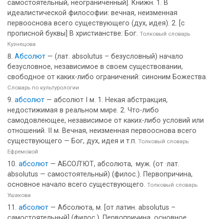
самостоятельный, неограниченный]. Книжн. 1. В
идеалистической философии: вечная, неизменная
первооснова всего существующего (дух, идея). 2. [с
прописной буквы] В христианстве: Бог.
Толковый словарь
Кузнецова
Абсолют
— (лат. absolutus – безусловный) начало
безусловное, независимое в своем существовании,
свободное от каких-либо ограничений: синоним Божества.
Словарь по культурологии
абсолют
— абсолют I м. 1. Некая абстракция,
недостижимая в реальном мире. 2. Что-либо
самодовлеющее, независимое от каких-либо условий или
отношений. II м. Вечная, неизменная первооснова всего
существующего — Бог, дух, идея и т.п.
Толковый словарь
Ефремовой
абсолют
— АБСОЛ’ЮТ, абсолюта, ·муж. (от ·лат.
absolutus — самостоятельный) (филос.). Первопричина,
основное начало всего существующего.
Толковый словарь
Ушакова
абсолют
— Абсолюта, м. [от латин. absolutus –
самостоятельный] (филос.). Первопричина, основное