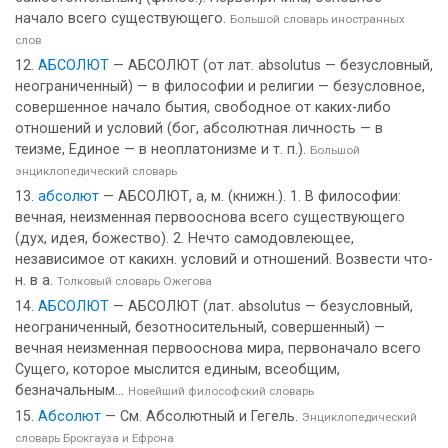
начало всего существующего.
Большой словарь иностранных
слов
АБСОЛЮТ
— АБСОЛЮТ (от лат. absolutus — безусловный,
неограниченный) — в философии и религии — безусловное,
совершенное начало бытия, свободное от каких-либо
отношений и условий (бог, абсолютная личность — в
теизме, Единое — в неоплатонизме и т. п.).
Большой
энциклопедический словарь
абсолют
— АБСОЛЮТ, а, м. (книжн.). 1. В философии:
вечная, неизменная первооснова всего существующего
(дух, идея, божество). 2. Нечто самодовлеющее,
независимое от какихн. условий и отношений. Возвести что-
н. в а.
Толковый словарь Ожегова
АБСОЛЮТ
— АБСОЛЮТ (лат. absolutus — безусловный,
неограниченный, безотносительный, совершенный) —
вечная неизменная первооснова мира, первоначало всего
Сущего, которое мыслится единым, всеобщим,
безначальным...
Новейший философский словарь
Абсолют
— См. Абсолютный и Гегель.
Энциклопедический
словарь Брокгауза и Ефрона