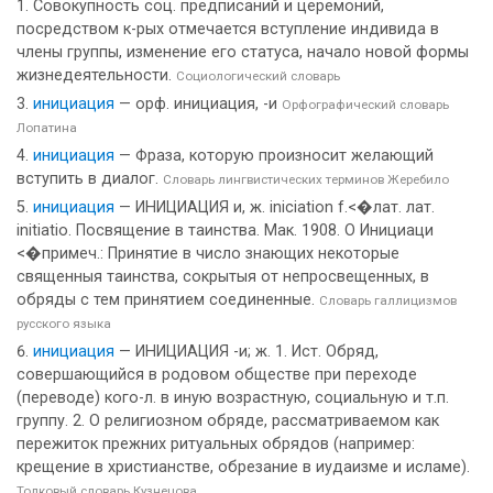
1. Совокупность соц. предписаний и церемоний,
посредством к-рых отмечается вступление индивида в
члены группы, изменение его статуса, начало новой формы
жизнедеятельности.
Социологический словарь
инициация
— орф. инициация, -и
Орфографический словарь
Лопатина
инициация
— Фраза, которую произносит желающий
вступить в диалог.
Словарь лингвистических терминов Жеребило
инициация
— ИНИЦИАЦИЯ и, ж. iniciation f.<�лат. лат.
initiatio. Посвящение в таинства. Мак. 1908. О Инициаци
<�примеч.: Принятие в число знающих некоторые
священныя таинства, сокрытыя от непросвещенных, в
обряды с тем принятием соединенные.
Словарь галлицизмов
русского языка
инициация
— ИНИЦИАЦИЯ -и; ж. 1. Ист. Обряд,
совершающийся в родовом обществе при переходе
(переводе) кого-л. в иную возрастную, социальную и т.п.
группу. 2. О религиозном обряде, рассматриваемом как
пережиток прежних ритуальных обрядов (например:
крещение в христианстве, обрезание в иудаизме и исламе).
Толковый словарь Кузнецова