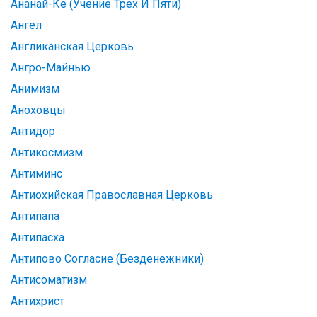
Ананай-Ке (Учение Трех И Пяти)
Ангел
Англиканская Церковь
Ангро-Майнью
Анимизм
Аноховцы
Антидор
Антикосмизм
Антиминс
Антиохийская Православная Церковь
Антипапа
Антипасха
Антипово Согласие (Безденежники)
Антисоматизм
Антихрист