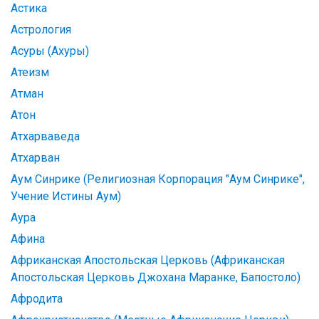
Астика
Астрология
Асуры (Ахуры)
Атеизм
Атман
Атон
Атхарваведа
Атхарван
Аум Синрике (Религиозная Корпорация "Аум Синрике",
Учение Истины Аум)
Аура
Афина
Африканская Апостольская Церковь (Африканская
Апостольская Церковь Джохана Маранке, Бапостоло)
Афродита