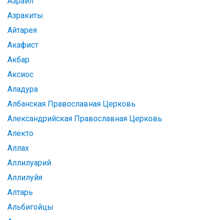
Азраил
Азракиты
Айтарея
Акафист
Акбар
Аксиос
Аладура
Албанская Православная Церковь
Александрийская Православная Церковь
Алекто
Аллах
Аллилуарий
Аллилуйя
Алтарь
Альбигойцы