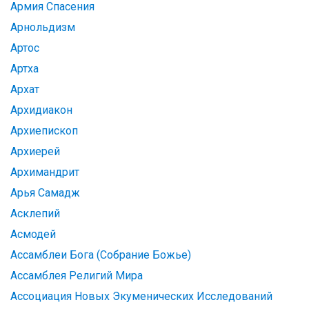
Армия Спасения
Арнольдизм
Артос
Артха
Архат
Архидиакон
Архиепископ
Архиерей
Архимандрит
Арья Самадж
Асклепий
Асмодей
Ассамблеи Бога (Собрание Божье)
Ассамблея Религий Мира
Ассоциация Новых Экуменических Исследований