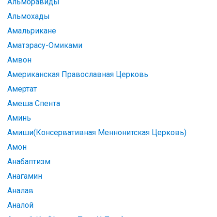
Альморавиды
Альмохады
Амальрикане
Аматэрасу-Омиками
Амвон
Американская Православная Церковь
Амертат
Амеша Спента
Аминь
Амиши(Консервативная Меннонитская Церковь)
Амон
Анабаптизм
Анагамин
Аналав
Аналой