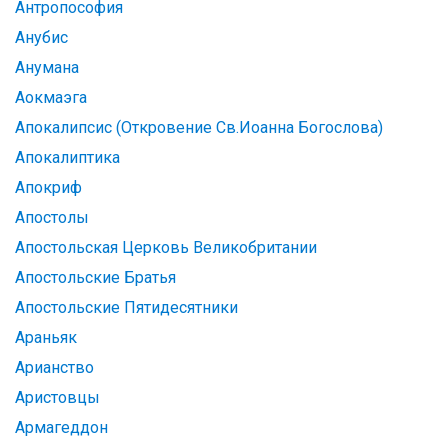
Антропософия
Анубис
Анумана
Аокмаэга
Апокалипсис (Откровение Св.Иоанна Богослова)
Апокалиптика
Апокриф
Апостолы
Апостольская Церковь Великобритании
Апостольские Братья
Апостольские Пятидесятники
Араньяк
Арианство
Аристовцы
Армагеддон