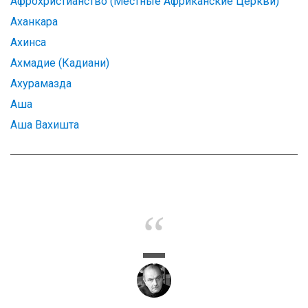
Афрохристианство (Местные Африканские Церкви)
Аханкара
Ахинса
Ахмадие (Кадиани)
Ахурамазда
Аша
Аша Вахишта