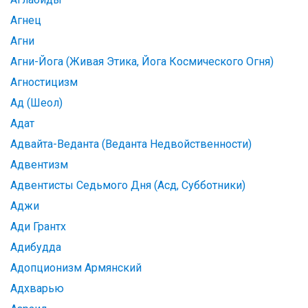
Агнец
Агни
Агни-Йога (Живая Этика, Йога Космического Огня)
Агностицизм
Ад (Шеол)
Адат
Адвайта-Веданта (Веданта Недвойственности)
Адвентизм
Адвентисты Седьмого Дня (Асд, Субботники)
Аджи
Ади Грантх
Адибудда
Адопционизм Армянский
Адхварью