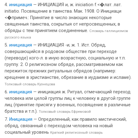
инициация
— ИНИЦИАЦИЯ и, ж. iniciation f.<�лат. лат.
initiatio. Посвящение в таинства. Мак. 1908. О Инициаци
<�примеч.: Принятие в число знающих некоторые
священныя таинства, сокрытыя от непросвещенных, в
обряды с тем принятием соединенные.
Словарь галлицизмов
русского языка
инициация
— ИНИЦИАЦИЯ -и; ж. 1. Ист. Обряд,
совершающийся в родовом обществе при переходе
(переводе) кого-л. в иную возрастную, социальную и т.п.
группу. 2. О религиозном обряде, рассматриваемом как
пережиток прежних ритуальных обрядов (например:
крещение в христианстве, обрезание в иудаизме и исламе).
Толковый словарь Кузнецова
инициация
— инициация ж. Ритуал, отмечающий переход
человека или целой группы лиц к человеку в другой группе
лиц (принятие присяги у военных, посвящение в различные
братства и т.п.).
Толковый словарь Ефремовой
Инициация
— Определенный, как правило мистический,
обряд, связанный с переходом человека на новый
социальный уровень
Краткий религиозный словарь