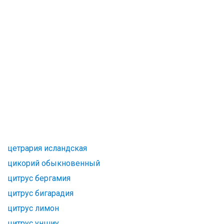
цетрария исландская
цикорий обыкновенный
цитрус бергамия
цитрус бигарадия
цитрус лимон
цитрус уншиу