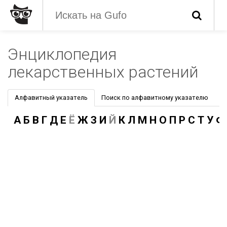
Энциклопедия
лекарственных растений
Алфавитный указатель
Поиск по алфавитному указателю
А
Б
В
Г
Д
Е
Ё
Ж
З
И
Й
К
Л
М
Н
О
П
Р
С
Т
У
Ф