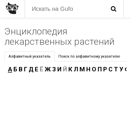
Энциклопедия
лекарственных растений
Алфавитный указатель
Поиск по алфавитному указателю
А
Б
В
Г
Д
Е
Ё
Ж
З
И
Й
К
Л
М
Н
О
П
Р
С
Т
У
Ф