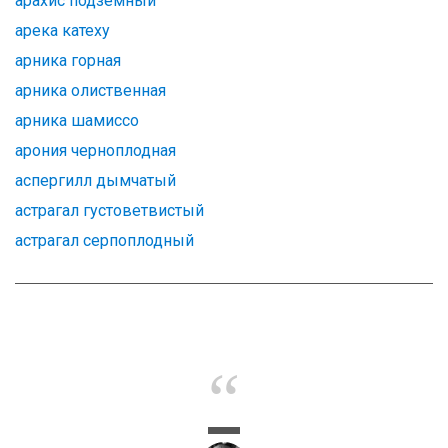
арахис подземный
арека катеху
арника горная
арника олиственная
арника шамиссо
арония черноплодная
аспергилл дымчатый
астрагал густоветвистый
астрагал серпоплодный