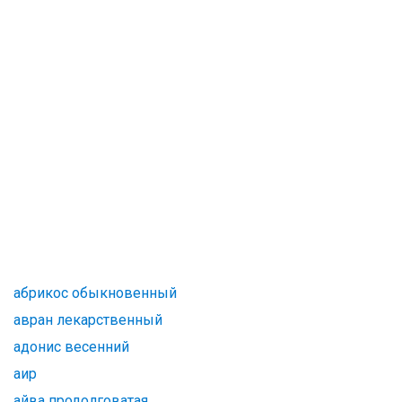
абрикос обыкновенный
авран лекарственный
адонис весенний
аир
айва продолговатая