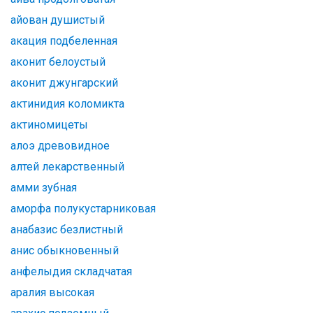
айован душистый
акация подбеленная
аконит белоустый
аконит джунгарский
актинидия коломикта
актиномицеты
алоэ древовидное
алтей лекарственный
амми зубная
аморфа полукустарниковая
анабазис безлистный
анис обыкновенный
анфелыдия складчатая
аралия высокая