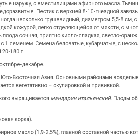
нутые наружу, с вместилищами эфирного масла. Тычи
едоразвитые. Пестик с верхней 8-10-гнездной завяз
иногда несколько грушевидный, диаметром 5,5-8 см, 
ладкой кожурой, легко отделяющейся от мякоти, с м
плода сочная, приятно кисло-сладкая, светло-оранже
 с 1 семенем. Семена беловатые, кубарчатые, с нес
120-180 г.
 октябре-декабре.
 – Юго-Восточная Азия. Основными районами воздел
ается вегетативно – окулировкой и прививкой.
ского выращивается
мандарин итальянский
. Плоды о
овая корка).
ное масло (1,9-2,5%), главной составной частью кот