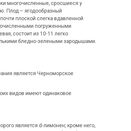
нки многочисленные, сросшиеся у
ью. Плод – ягодообразный
с почти плоской слегка вдавленной
ногочисленными погруженными
вая, состоит из 10-11 легко
колькими бледно-зелеными зародышами.
ывания является Черноморское
боих видов имеют одинаковое
орого является d-лимонен; кроме него,