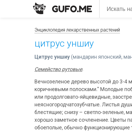
Энциклопедия лекарственных растений
цитрус уншиу
Цитрус уншиу
(мандарин японский, ма
Семейство рутовые
.
Вечнозеленое дерево высотой до 3-4 м 
коричневыми полосками." Молодые поб
или продолговато-яйцевидные, заостр
неясногородчатозубчатые. Листья душ
блестящие; снизу – светло-зеленые, м
хорошо заметное сочленение. Цветы па
обоеполые, обычно функционирующие то