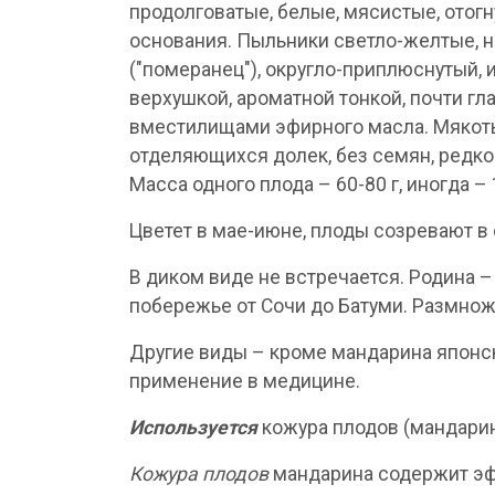
продолговатые, белые, мясистые, отог
основания. Пыльники светло-желтые, н
("померанец"), округло-приплюснутый, 
верхушкой, ароматной тонкой, почти г
вместилищами эфирного масла. Мякоть 
отделяющихся долек, без семян, редко
Масса одного плода – 60-80 г, иногда – 
Цветет в мае-июне, плоды созревают в
В диком виде не встречается. Родина
побережье от Сочи до Батуми. Размнож
Другие виды – кроме мандарина япон
применение в медицине.
Используется
кожура плодов (мандарин
Кожура плодов
мандарина содержит эфир