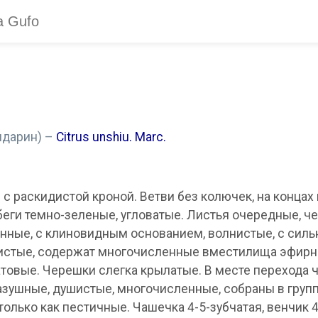
ндарин) –
Citrus unshiu. Marc.
с раскидистой кроной. Ветви без колючек, на концах
еги темно-зеленые, угловатые. Листья очередные, ч
енные, с клиновидным основанием, волнистые, с си
истые, содержат многочисленные вместилища эфирно
атовые. Черешки слегка крылатые. В месте перехода 
зушные, душистые, многочисленные, собраны в группы
лько как пестичные. Чашечка 4-5-зубчатая, венчик 