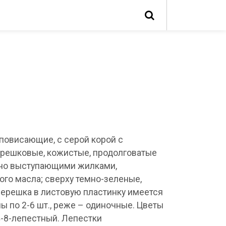
 повисающие, с серой корой с
ерешковые, кожистые, продолговатые
льно выступающими жилками,
го масла; сверху темно-зеленые,
черешка в листовую пластинку имеется
 по 2-6 шт., реже – одиночные. Цветы
4-8-лепестный. Лепестки