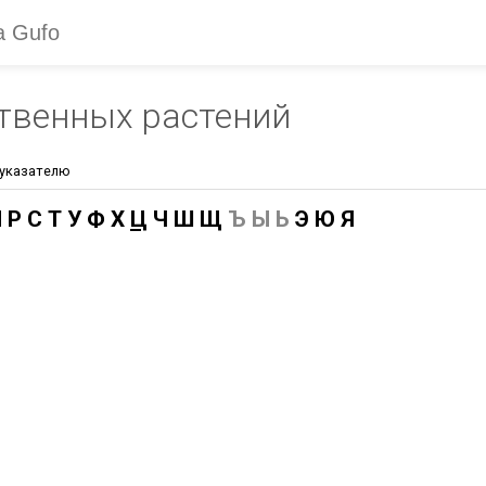
твенных растений
 указателю
П
Р
С
Т
У
Ф
Х
Ц
Ч
Ш
Щ
Ъ Ы Ь
Э
Ю
Я