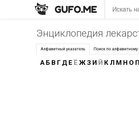
Энциклопедия лекарс
Алфавитный указатель
Поиск по алфавитному
А
Б
В
Г
Д
Е
Ё
Ж
З
И
Й
К
Л
М
Н
О