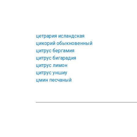
цетрария исландская
цикорий обыкновенный
цитрус бергамия
цитрус бигарадия
цитрус лимон
цитрус уншиу
цмин песчаный