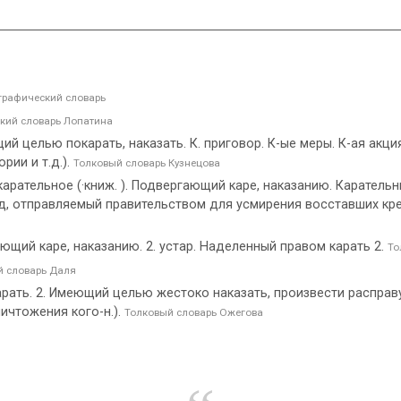
рафический словарь
кий словарь Лопатина
 целью покарать, наказать. К. приговор. К-ые меры. К-ая акци
рии и т.д.).
Толковый словарь Кузнецова
арательное (·книж. ). Подвергающий каре, наказанию. Каратель
, отправляемый правительством для усмирения восставших кресть
ющий каре, наказанию. 2. устар. Наделенный правом карать 2.
То
й словарь Даля
арать. 2. Имеющий целью жестоко наказать, произвести расправу
ичтожения кого-н.).
Толковый словарь Ожегова