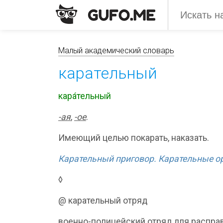
Малый академический словарь
карательный
кара́тельный
-ая
,
-ое
.
Имеющий целью покарать, наказать.
Карательный приговор. Карательные о
◊
@ карательный отряд
военно-полицейский отряд для расправ