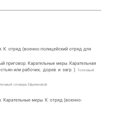
я. К. отряд (военно-полицейский отряд для
ный приговор. Карательные меры. Карательная
ян или рабочих; ·дорев. и ·загр. ).
Толковый
лковый словарь Ефремовой
. Карательные меры. К. отряд (военно-