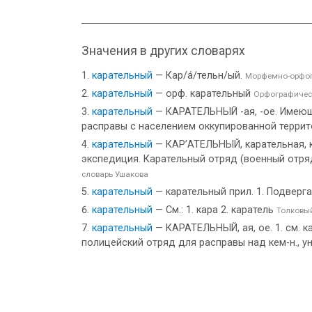
Значения в других словарях
карательный
— Кар/а́/тельн/ый.
Морфемно-орфог
карательный
— орф. карательный
Орфографичес
карательный
— КАРАТЕЛЬНЫЙ -ая, -ое. Имеющий
расправы с населением оккупированной террито
карательный
— КАР’АТЕЛЬНЫЙ, карательная, к
экспедиция. Карательный отряд (военный отряд
словарь Ушакова
карательный
— карательный прил. 1. Подверга
карательный
— См.: 1. кара 2. каратель
Толковы
карательный
— КАРАТЕЛЬНЫЙ, ая, ое. 1. см. к
полицейский отряд для расправы над кем-н., ун