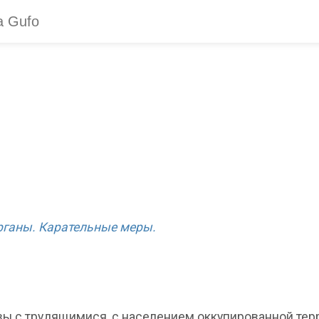
рганы. Карательные меры.
ы с трудящимися, с населением оккупированной терри