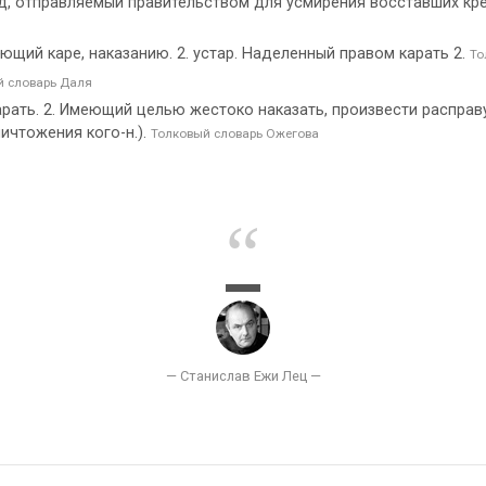
, отправляемый правительством для усмирения восставших кресть
ющий каре, наказанию. 2. устар. Наделенный правом карать 2.
То
й словарь Даля
арать. 2. Имеющий целью жестоко наказать, произвести расправу
ичтожения кого-н.).
Толковый словарь Ожегова