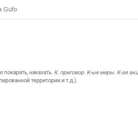
 покарать, наказать.
К. приговор.
К-ые меры.
К-ая ак
ированной территории и т.д.).