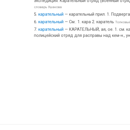
экспедиция. Карательный отряд (военный отряд
словарь Ушакова
карательный
— карательный прил. 1. Подверга
карательный
— См.: 1. кара 2. каратель
Толковы
карательный
— КАРАТЕЛЬНЫЙ, ая, ое. 1. см. к
полицейский отряд для расправы над кем-н., ун