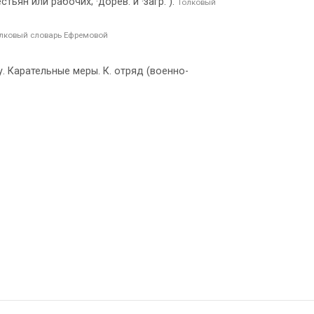
ян или рабочих; ·дорев. и ·загр. ).
Толковый
лковый словарь Ефремовой
. Карательные меры. К. отряд (военно-