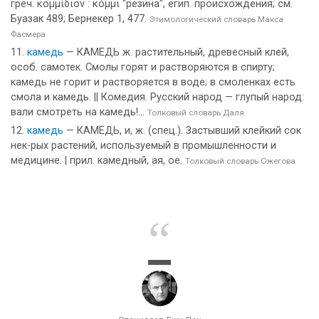
греч. κομμίδιον : κόμμι "резина", егип. происхождения; см.
Буазак 489; Бернекер 1, 477.
Этимологический словарь Макса
Фасмера
камедь
— КАМЕДЬ ж. растительный, древесный клей,
особ. самотек. Смолы горят и растворяются в спирту;
камедь не горит и растворяется в воде; в смоленках есть
смола и камедь. || Комедия. Русский народ — глупый народ:
вали смотреть на камедь!...
Толковый словарь Даля
камедь
— КАМЕДЬ, и, ж. (спец.). Застывший клейкий сок
нек-рых растений, используемый в промышленности и
медицине. | прил. камедный, ая, ое.
Толковый словарь Ожегова