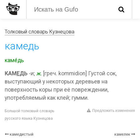
Толковый словарь Кузнецова
камедь
каме́дь
КАМ
Е
ДЬ
-и;
ж.
[греч. kommidion] Густой сок,
выступающий у некоторых деревьев на
поверхность коры при её повреждении,
употребляемый как клей; гумми.
Предложить изменения
Большой толковый словарь
русского языка Кузнецова
камедистый
камелек