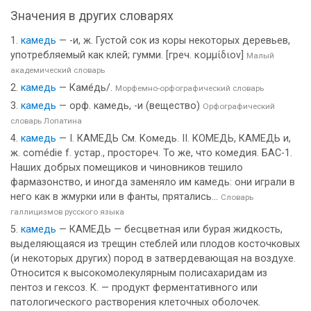
Значения в других словарях
камедь
— -и, ж. Густой сок из коры некоторых деревьев,
употребляемый как клей; гумми. [греч. κομμίδιον]
Малый
академический словарь
камедь
— Каме́дь/.
Морфемно-орфографический словарь
камедь
— орф. камедь, -и (вещество)
Орфографический
словарь Лопатина
камедь
— I. КАМЕДЬ См. Комедь. II. КОМЕДЬ, КАМЕДЬ и,
ж. comédie f. устар., простореч. То же, что комедия. БАС-1.
Наших добрых помещиков и чиновников тешило
фармазонство, и иногда заменяло им камедь: они играли в
него как в жмурки или в фанты, прятались...
Словарь
галлицизмов русского языка
камедь
— КАМЕДЬ — бесцветная или бурая жидкость,
выделяющаяся из трещин стеблей или плодов косточковых
(и некоторых других) пород в затвердевающая на воздухе.
Относится к высокомолекулярным полисахаридам из
пентоз и гексоз. К. — продукт ферментативного или
патологического растворения клеточных оболочек.